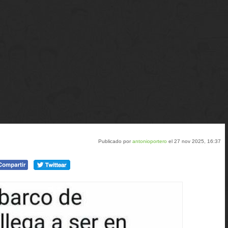
Publicado por
antonioportero
el 27 nov 2025, 16:37