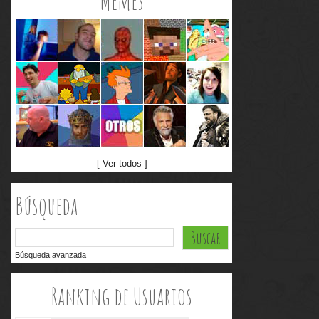
Memes
[ Ver todos ]
Búsqueda
Búsqueda avanzada
Ranking de Usuarios