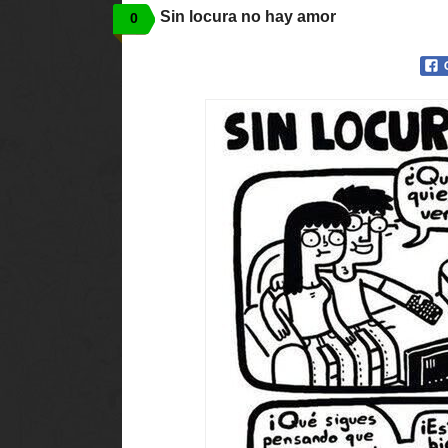
Sin locura no hay amor
0