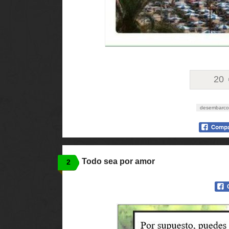
20
desembarco
Todo sea por amor
2