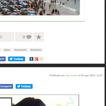
 ☺
0
playa
Normandía
Benidorm
Compartir
Compartir
Compartir
en
en
en
tumblr
Google+
meneame
Publicado por
city_hunter
el 20 ago 2024, 11:07