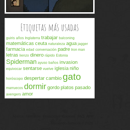
Etiquetas más usadas
trabajar
guiris
años
Inglaterra
balconing
matemáticas
ceuta
agua
naturaleza
jagger
farmacia
padre
edad
conversación
Iron man
letras
dinero
lienzo
rápido
Estonia
Spiderman
invasion
ayuso
baños
sentarse
iglesia
niño
equivocar
vuelve
gato
despertar
cambio
horóscopo
dormir
gordo
platos
pasado
marruecos
amor
avengers
Acerca
Términos
Privacidad
Cookies
FAQ
APP
Memondo Network © 2026