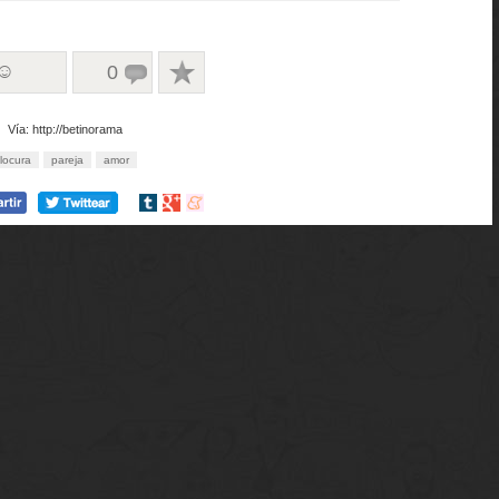
 ☺
0
Vía: http://betinorama
locura
pareja
amor
Compartir
Compartir
Compartir
en
en
en
tumblr
Google+
meneame