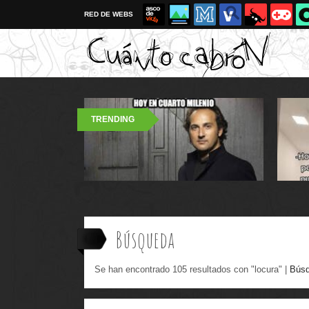
RED DE WEBS
TRENDING
Búsqueda
Se han encontrado 105 resultados con "locura" |
Búsq