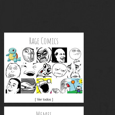
Rage Comics
[ Ver todos ]
Memes