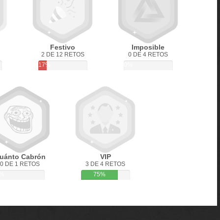
Festivo
Imposible
2 DE 12 RETOS
0 DE 4 RETOS
17%
0%
uánto Cabrón
VIP
0 DE 1 RETOS
3 DE 4 RETOS
%
75%