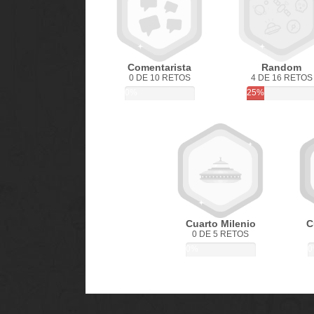
Comentarista
Random
0 DE 10 RETOS
4 DE 16 RETOS
0%
25%
Cuarto Milenio
C
0 DE 5 RETOS
0%
0