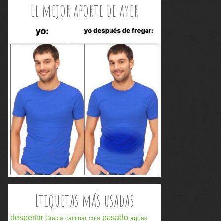
El mejor aporte de ayer
Etiquetas más usadas
despertar
pasado
Grecia
caminar
cola
aguas