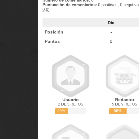
Número de comentarios:
0
Puntuación de comentarios:
0 positivos, 0 negativ
0,0)
Día
Posición
-
Puntos
0
Usuario
Redactor
2 DE 5 RETOS
5 DE 9 RETOS
40%
56%