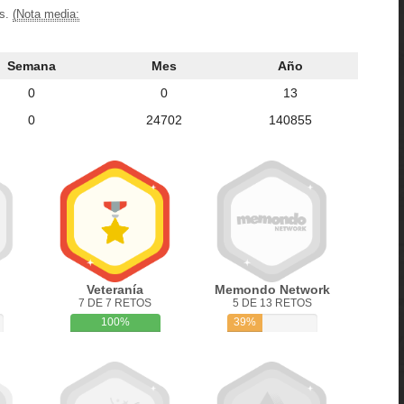
os.
(Nota media:
Semana
Mes
Año
0
0
13
0
24702
140855
Veteranía
Memondo Network
7 DE 7 RETOS
5 DE 13 RETOS
100%
39%