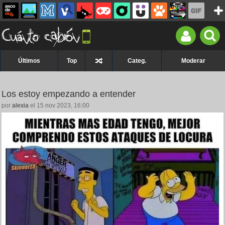
Últimos
Top
Categ.
Moderar
Los estoy empezando a entender
por
alexia
el 15 nov 2023, 16:00