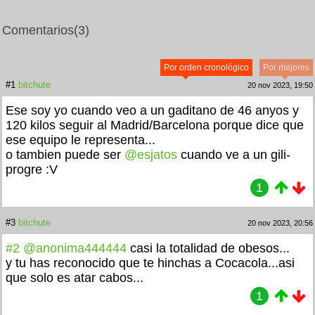
Comentarios
(3)
Por orden cronológico
Por mejores
#1
bitchute
20 nov 2023, 19:50
Ese soy yo cuando veo a un gaditano de 46 anyos y
120 kilos seguir al Madrid/Barcelona porque dice que
ese equipo le representa...
o tambien puede ser
@esjatos
cuando ve a un gili-
progre :V
1
#3
bitchute
20 nov 2023, 20:56
#2
@anonima444444
casi la totalidad de obesos...
y tu has reconocido que te hinchas a Cocacola...asi
que solo es atar cabos...
1