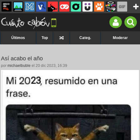
Últimos
Top
Categ.
Moderar
Así acabo el año
por
michaelbuble
el 20 dic 2023, 16:39