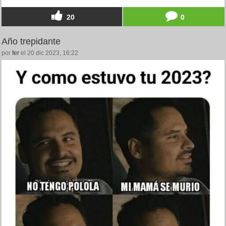
20
0
Año trepidante
por
fer
el 20 dic 2023, 16:22