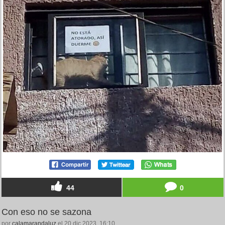
44
0
Con eso no se sazona
por
calamarandaluz
el 20 dic 2023, 16:10