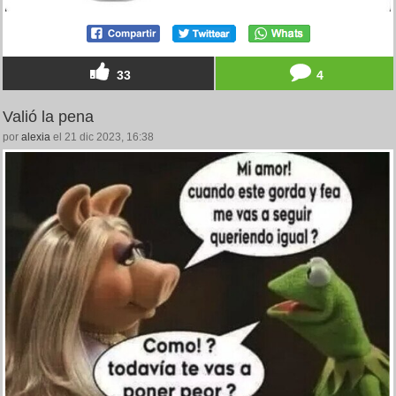
33
4
Valió la pena
por
alexia
el 21 dic 2023, 16:38