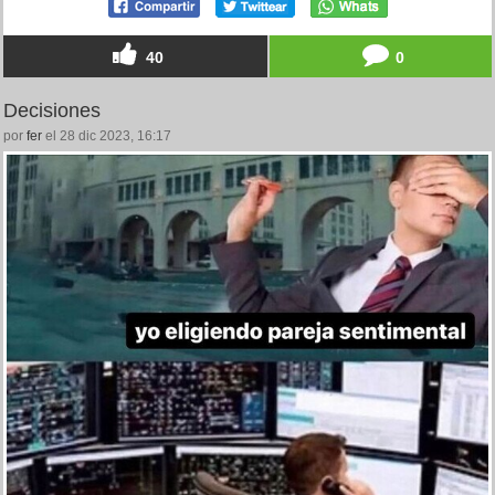
40
0
Decisiones
por
fer
el 28 dic 2023, 16:17