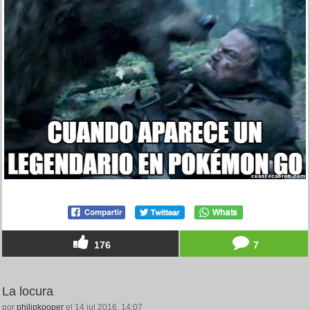
176
7
La locura
por
philipkooper
el 14 jul 2016, 14:07