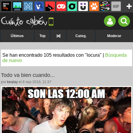
Últimos
Top
Categ.
Moderar
Se han encontrado 105 resultados con "locura" |
Búsqueda
de nuevo
Todo va bien cuando...
por
kealay
el 8 sep 2016, 11:37