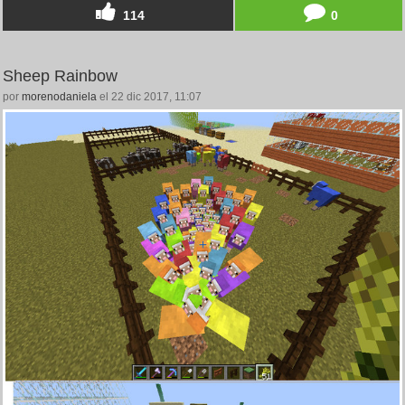
114
0
Sheep Rainbow
por
morenodaniela
el 22 dic 2017, 11:07