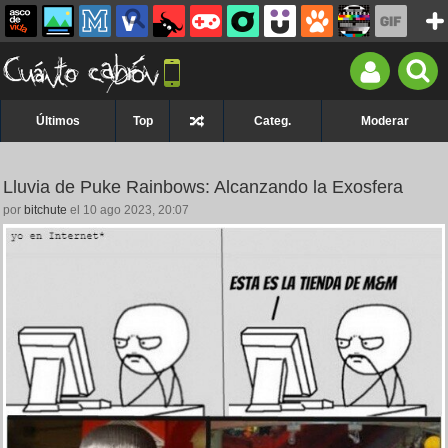
Últimos
Top
Categ.
Moderar
Lluvia de Puke Rainbows: Alcanzando la Exosfera
por
bitchute
el 10 ago 2023, 20:07