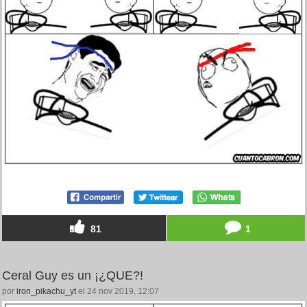
81
1
Ceral Guy es un ¡¿QUE?!
por
iron_pikachu_yt
el 24 nov 2019, 12:07