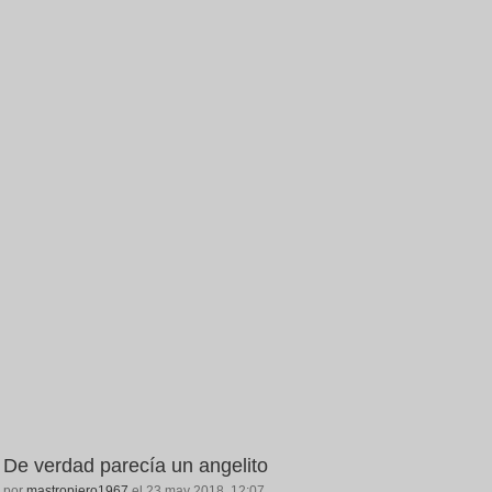
De verdad parecía un angelito
por
mastropiero1967
el 23 may 2018, 12:07