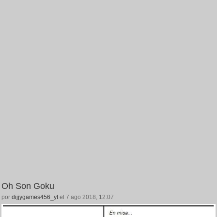
Oh Son Goku
por
dijjygames456_yt
el 7 ago 2018, 12:07