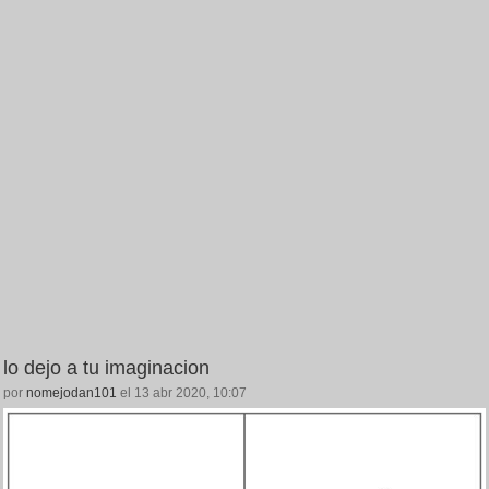
lo dejo a tu imaginacion
por
nomejodan101
el 13 abr 2020, 10:07