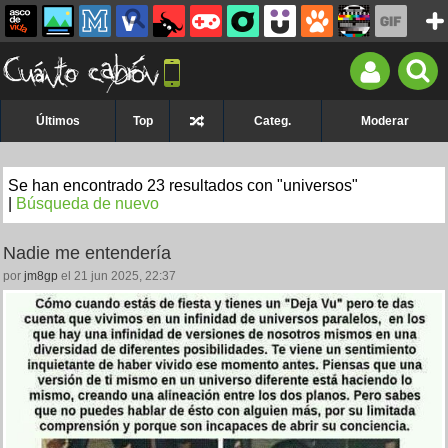
Últimos
Top
Categ.
Moderar
Se han encontrado 23 resultados con "universos"
|
Búsqueda de nuevo
Nadie me entendería
por
jm8gp
el 21 jun 2025, 22:37