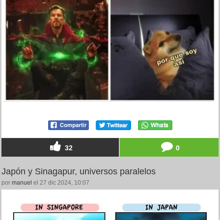
32
0
Japón y Sinagapur, universos paralelos
por
manuel
el 27 dic 2024, 10:07