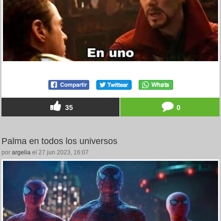
35
0
Palma en todos los universos
por
argelia
el 27 jun 2023, 16:07