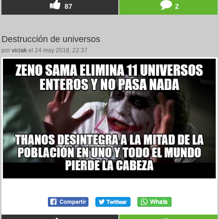
87
2
Destrucción de universos
por
viciak
el 24 may 2018, 22:37