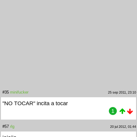
#35
minifucker
25 sep 2011, 23:10
"NO TOCAR" incita a tocar
1
#57
rlg
20 jul 2012, 01:44