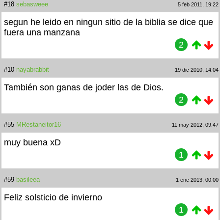
#18
sebasweee
5 feb 2011, 19:22
segun he leido en ningun sitio de la biblia se dice que
fuera una manzana
2
#10
nayabrabbit
19 dic 2010, 14:04
También son ganas de joder las de Dios.
2
#55
MRestaneitor16
11 may 2012, 09:47
muy buena xD
1
#59
basileea
1 ene 2013, 00:00
Feliz solsticio de invierno
1