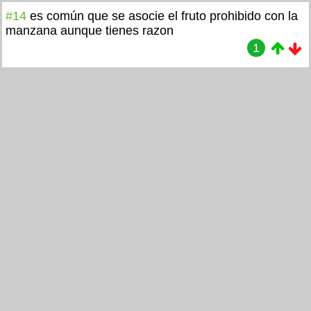
#14
es común que se asocie el fruto prohibido con la
manzana aunque tienes razon
1