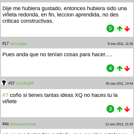
Dije me hubiera gustado, entonces hubiera sido una
viñeta redonda, en fin, leccion aprendida, no des
criticas constructivas.
5
#17
ramosgay
8 ene 2011, 11:56
Pues anda que no tenían cosas para hacer.....
4
#37
chuchoj94
30 sep 2011, 14:44
#7
coño si tienes tantas ideas XQ no haces tu la
viñete
3
#44
otrousuariomas
12 ene 2012, 21:42