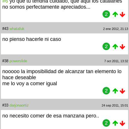
#6
yo que tu tendria cuidado, que aqui los catalanes
no somos perfectamente apreciados...
2
#43
whatafuk
2 ene 2012, 21:13
no pienso hacerle ni caso
2
#38
powerslide
7 oct 2011, 13:32
nooooo la imposibilidad de alcanzar tan elemento lo
hace deseable
me lo voy a comer igual
2
#33
darjonaortiz
24 sep 2011, 15:01
no necesito comer de esa manzana pero..
2