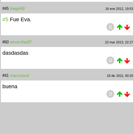
#45
thegirl69
16 ene 2012, 19:53
#5
Fue Eva.
0
#60
amorcillao97
22 mar 2013, 22:27
dasdasdas
0
#41
marcoooxd
18 dic 2011, 00:20
buena
0