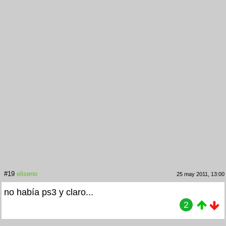
#19
eliseno
25 may 2011, 13:00
no había ps3 y claro...
2