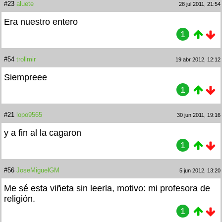
#23
aluete
28 jul 2011, 21:54
Era nuestro entero
1
#54
trollmir
19 abr 2012, 12:12
Siempreee
1
#21
lopo9565
30 jun 2011, 19:16
y a fin al la cagaron
1
#56
JoseMiguelGM
5 jun 2012, 13:20
Me sé esta viñeta sin leerla, motivo: mi profesora de
religión.
1