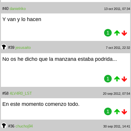
#40
danielriko
13 oct 2011, 07:34
Y van y lo hacen
1
#39
jesusaito
7 oct 2011, 22:32
No os he dicho que la manzana estaba podrida...
1
#58
4LV4R0_LST
20 sep 2012, 07:54
En este momento comenzo todo.
1
#36
chuchoj94
30 sep 2011, 14:41