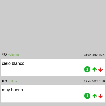
#52
rrvictorrr
23 feb 2012, 16:25
cielo blanco
1
#53
trollmir
19 abr 2012, 11:59
muy bueno
1