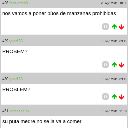
#26
fedelerma8
28 ago 2011, 18:05
nos vamos a poner púos de manzanas prohibidas
0
#29
yver155
3 sep 2011, 03:15
PROBEM?
0
#30
yver155
3 sep 2011, 03:15
PROBLEM?
0
#31
notasassink
3 sep 2011, 21:32
su puta medre no se la va a comer