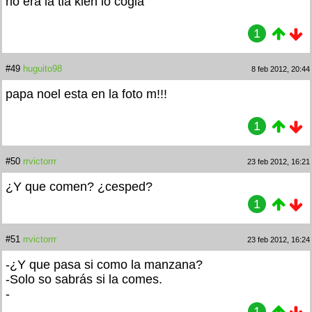
no era la tia kien lo cogia
1
#49
huguito98
8 feb 2012, 20:44
papa noel esta en la foto m!!!
1
#50
rrvictorrr
23 feb 2012, 16:21
¿Y que comen? ¿cesped?
1
#51
rrvictorrr
23 feb 2012, 16:24
-¿Y que pasa si como la manzana?
-Solo so sabrás si la comes.
-
1