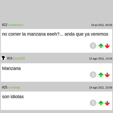
#22
xskaoruxs
19 jul 2011, 06:56
no comer la manzana eeeh?... anda que ya veremos
0
#24
jose619
14 ago 2011, 14:24
Manzana
0
#25
victorab
19 ago 2011, 23:56
son idiotas
0