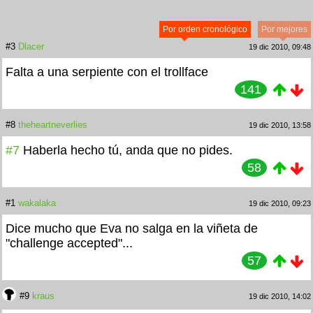
Por orden cronológico
Por mejores
#3
Dlacer
19 dic 2010, 09:48
Falta a una serpiente con el trollface
141
#8
theheartneverlies
19 dic 2010, 13:58
#7
Haberla hecho tú, anda que no pides.
58
#1
wakalaka
19 dic 2010, 09:23
Dice mucho que Eva no salga en la viñeta de
"challenge accepted"...
57
#9
kraus
19 dic 2010, 14:02