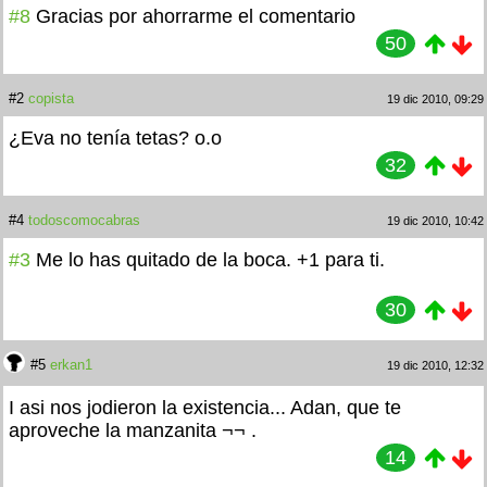
#8
Gracias por ahorrarme el comentario
50
#2
copista
19 dic 2010, 09:29
¿Eva no tenía tetas? o.o
32
#4
todoscomocabras
19 dic 2010, 10:42
#3
Me lo has quitado de la boca. +1 para ti.
30
#5
erkan1
19 dic 2010, 12:32
I asi nos jodieron la existencia... Adan, que te
aproveche la manzanita ¬¬ .
14