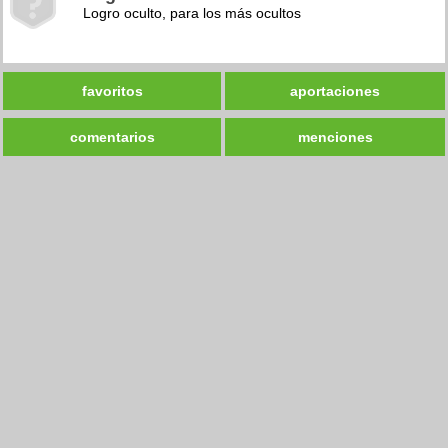
Logro oculto, para los más ocultos
favoritos
aportaciones
comentarios
menciones