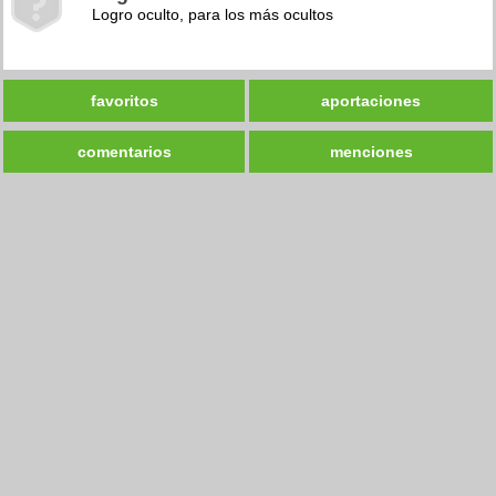
Logro oculto, para los más ocultos
favoritos
aportaciones
comentarios
menciones