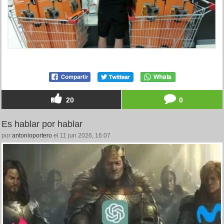
20
0
Es hablar por hablar
por
antonioportero
el 11 jun 2026, 16:07