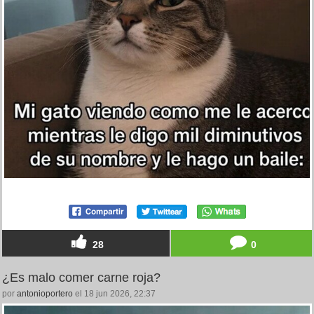
28
0
¿Es malo comer carne roja?
por
antonioportero
el 18 jun 2026, 22:37