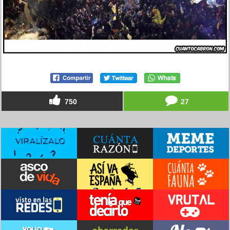
750
27