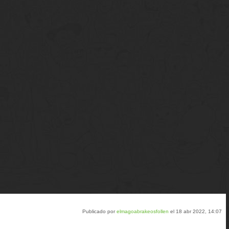
Publicado por
elmagoabrakeosfollen
el 18 abr 2022, 14:07