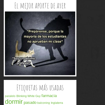
El mejor aporte de ayer
Etiquetas más usadas
farmacia
paralelo
Blinking White Guy
dormir
pasado
balconing
Inglaterra