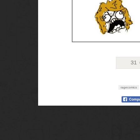
31
ragecomics