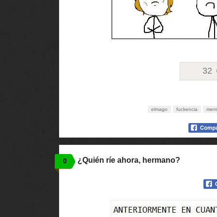
32
elmago
fuckencia
mem
¿Quién ríe ahora, hermano?
0