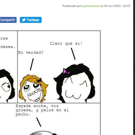
Publicado por
juanmemero
el 25 oct 2022, 10:07