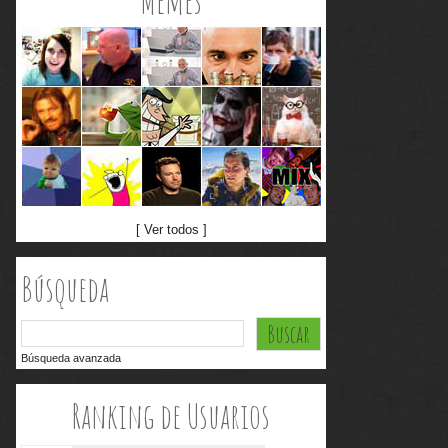
Memes
[ Ver todos ]
Búsqueda
Búsqueda avanzada
Ranking de Usuarios