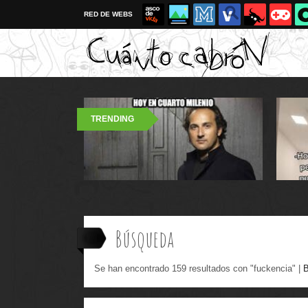
RED DE WEBS
TRENDING
Búsqueda
Se han encontrado 159 resultados con "fuckencia" |
B