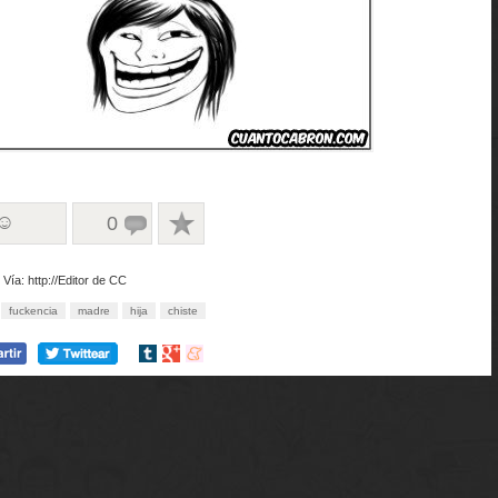
 ☺
0
Vía: http://Editor de CC
fuckencia
madre
hija
chiste
Compartir
Compartir
Compartir
en
en
en
tumblr
Google+
meneame