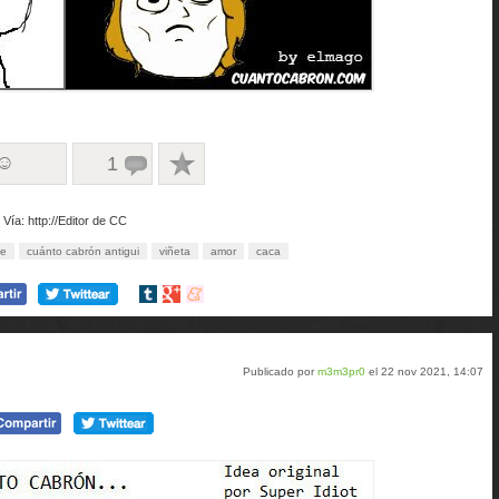
 ☺
1
Vía: http://Editor de CC
e
cuánto cabrón antigui
viñeta
amor
caca
Compartir
Compartir
Compartir
en
en
en
tumblr
Google+
meneame
Publicado por
m3m3pr0
el 22 nov 2021, 14:07