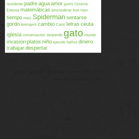
padre
agua
amor
resistente
guiris
Ucrania
matemáticas
Estonia
procrastinar
Iron man
Spiderman
tiempo
sentarse
maiz
gordo
cambio
letras
ceuta
avengers
Calor
gato
iglesia
conversación
serpiente
mundo
invasion
platos
niño
dinero
ejercito
baños
trabajar
despertar
Acerca
Términos
Privacidad
Cookies
FAQ
APP
Memondo Network © 2026