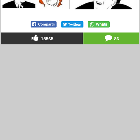
15565
86