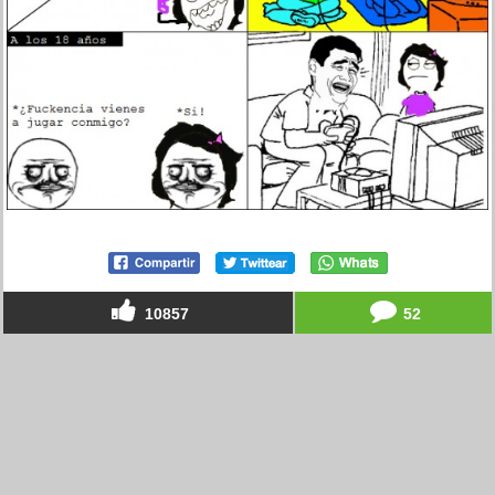
10857
52