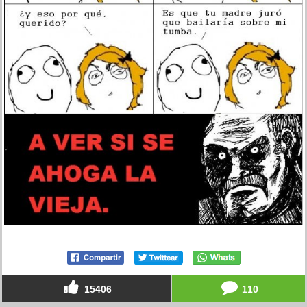
15406
110