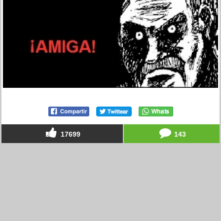
17699
143