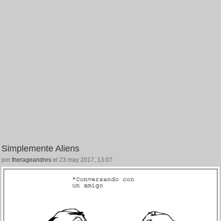
Simplemente Aliens
por
therageandres
el 23 may 2017, 13:07