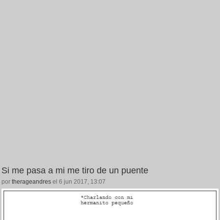
Si me pasa a mi me tiro de un puente
por
therageandres
el 6 jun 2017, 13:07