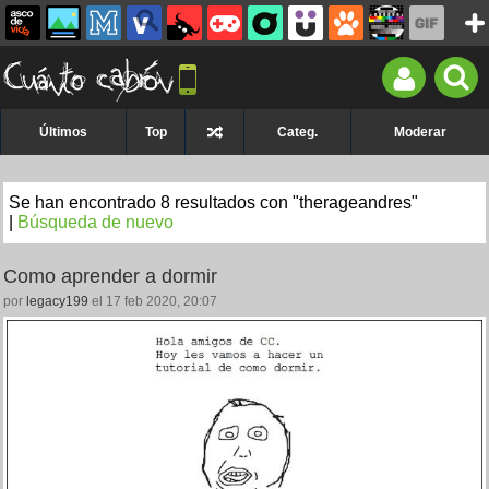
Últimos
Top
Categ.
Moderar
Se han encontrado 8 resultados con "therageandres"
|
Búsqueda de nuevo
Como aprender a dormir
por
legacy199
el 17 feb 2020, 20:07