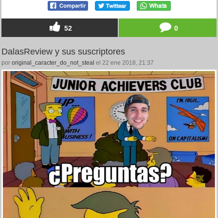
52
0
DalasReview y sus suscriptores
por
original_caracter_do_not_steal
el 22 ene 2018, 21:37