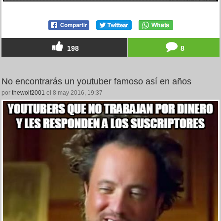
198
8
No encontrarás un youtuber famoso así en años
por
thewolf2001
el 8 may 2016, 19:37