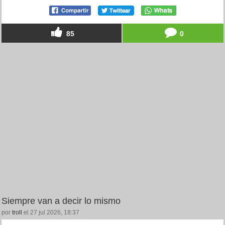
85
0
Siempre van a decir lo mismo
por
troll
el 27 jul 2026, 18:37