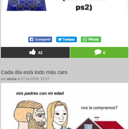
42
0
Cada día está todo más caro
por
alexia
el 27 jul 2026, 10:37