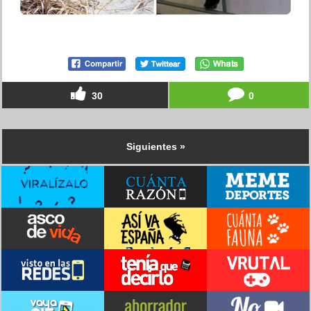
30
0
Siguientes »