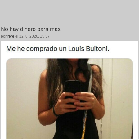
No hay dinero para más
por
rere
el 22 jul 2026, 15:37