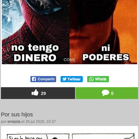
29
0
Por sus hijos
por
errejota
el 26 jul 2026, 10:37