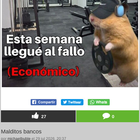
27
0
Malditos bancos
por
michaelbuble
el 29 jul 2026, 20:37