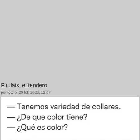
Firulais, el tendero
por
tete
el 20 feb 2026, 12:07