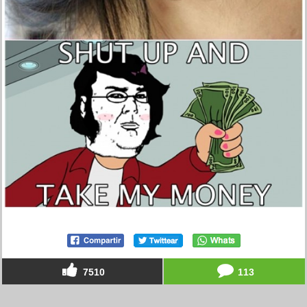
7510
113