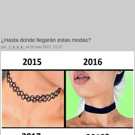
¿Hasta donde llegarán estas modas?
por
_r_o_s_e_
el 20 may 2017, 21:37