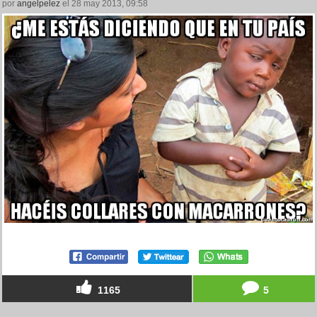
por
angelpelez
el 28 may 2013, 09:58
1165
5