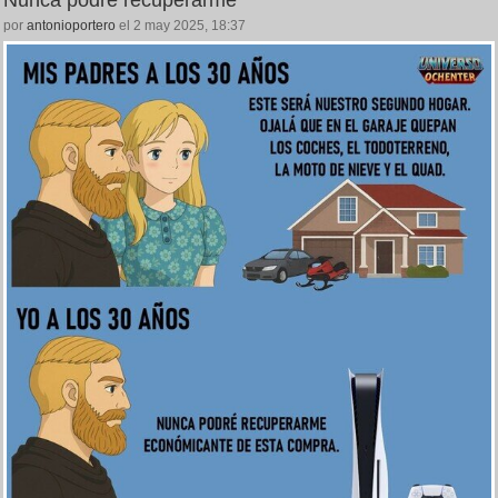
Nunca podré recuperarme
por
antonioportero
el 2 may 2025, 18:37