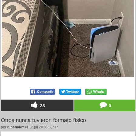
23
0
Otros nunca tuvieron formato físico
por
rubenalex
el 12 jul 2026, 11:37