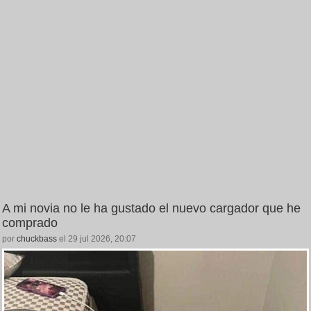
A mi novia no le ha gustado el nuevo cargador que he
comprado
por
chuckbass
el 29 jul 2026, 20:07