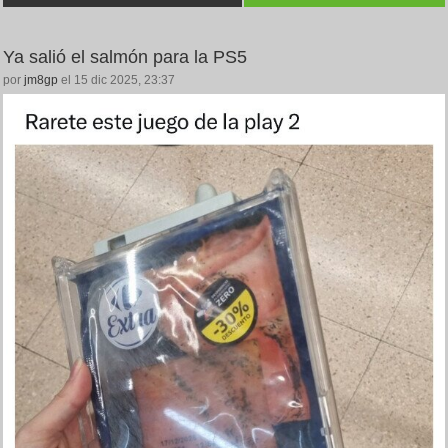
Ya salió el salmón para la PS5
por
jm8gp
el 15 dic 2025, 23:37