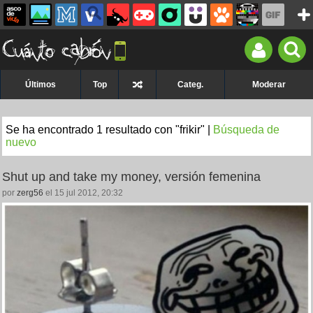
Últimos
Top
Categ.
Moderar
Se ha encontrado 1 resultado con "frikir" |
Búsqueda de
nuevo
Shut up and take my money, versión femenina
por
zerg56
el 15 jul 2012, 20:32