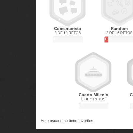
Comentarista
Random
0 DE 10 RETOS
2 DE 16 RETOS
0%
13%
Cuarto Milenio
C
0 DE 5 RETOS
0%
0
Este usuario no tiene favoritos