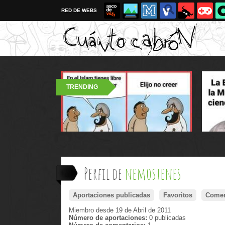
RED DE WEBS
TRENDING
Perfil de
nemostenes
Aportaciones publicadas
Favoritos
Comen
Miembro desde 19 de Abril de 2011
Número de aportaciones:
0 publicadas