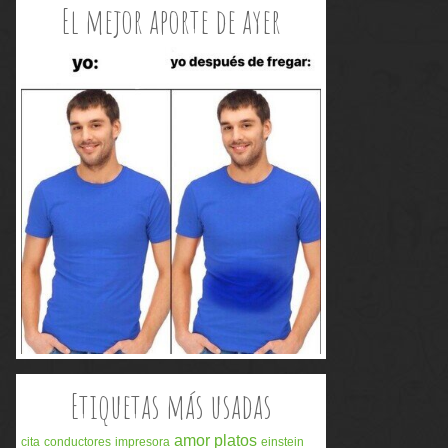
El mejor aporte de ayer
Etiquetas más usadas
amor
platos
cita
conductores
impresora
einstein