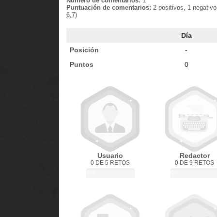
Número de comentarios:
1
Puntuación de comentarios:
2 positivos, 1 negativ
6,7)
Día
Posición
-
Puntos
0
Usuario
Redactor
0 DE 5 RETOS
0 DE 9 RETOS
0%
0%