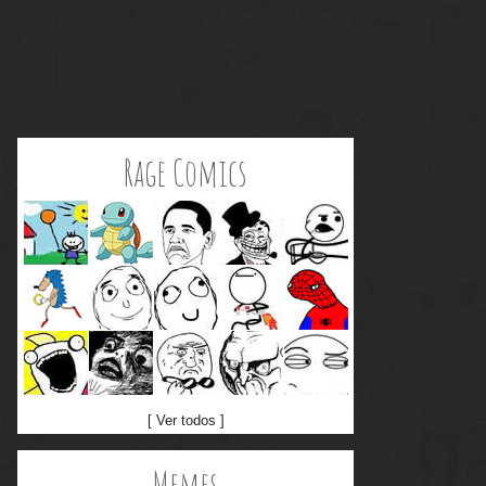
Rage Comics
[ Ver todos ]
Memes