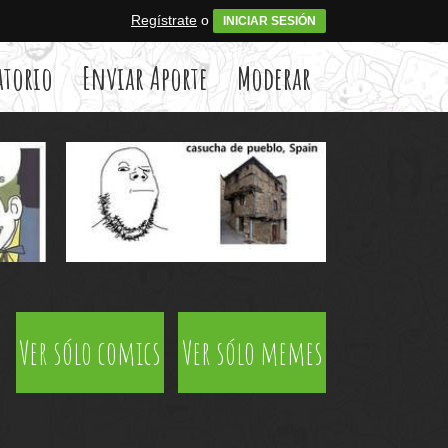
Regístrate
o
INICIAR SESIÓN
atorio
Enviar Aporte
Moderar
Ver sólo comics
Ver sólo memes