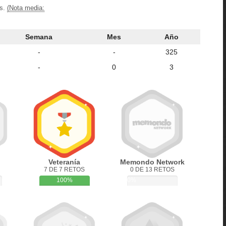
os.
(Nota media:
Semana
Mes
Año
-
-
325
-
0
3
Veteranía
Memondo Network
7 DE 7 RETOS
0 DE 13 RETOS
100%
0%