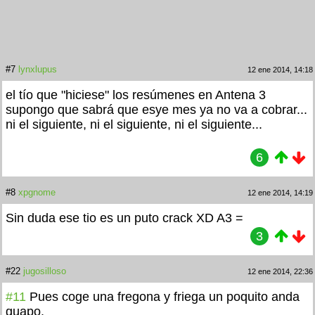
#7
lynxlupus
12 ene 2014, 14:18
el tío que "hiciese" los resúmenes en Antena 3
supongo que sabrá que esye mes ya no va a cobrar...
ni el siguiente, ni el siguiente, ni el siguiente...
6
#8
xpgnome
12 ene 2014, 14:19
Sin duda ese tio es un puto crack XD A3 =
3
#22
jugosilloso
12 ene 2014, 22:36
#11
Pues coge una fregona y friega un poquito anda
guapo.