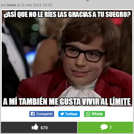
por
lnexo
el 11 ene 2014, 23:53
670
7