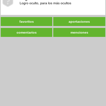
Logro oculto, para los más ocultos
favoritos
aportaciones
comentarios
menciones