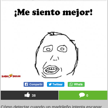
38
0
Cómo detectar cuando un madrileño intenta escapar