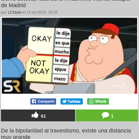
de Madrid
por
123dale
el 12 oct 2020, 10:33
61
1
De la bipolaridad al travestismo, existe una distancia
muy grande