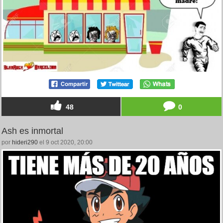
48
0
Ash es inmortal
por
hideri290
el 9 oct 2020, 20:00