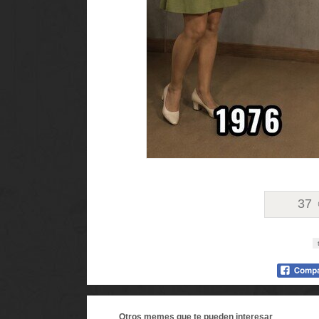
37
Otros
memes
que te pueden interesar