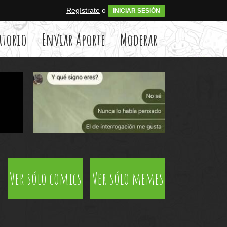
Regístrate
o
INICIAR SESIÓN
atorio
Enviar Aporte
Moderar
Ver sólo comics
Ver sólo memes