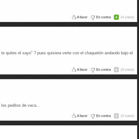
A favor
En contra
(4 votos)
4
 te quites el sayo" ? pues quisiera verte con el chaquetón andando bajo el
A favor
En contra
(0 votos)
0
 los peditos de vaca...
A favor
En contra
(0 votos)
0