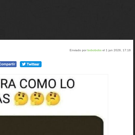
Enviado por
bobobobs
el 1 jun 2026, 17:16