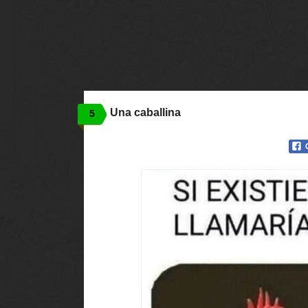
Una caballina
5