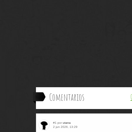
Comentarios
#1 por
utana
2 jun 2026, 13:29