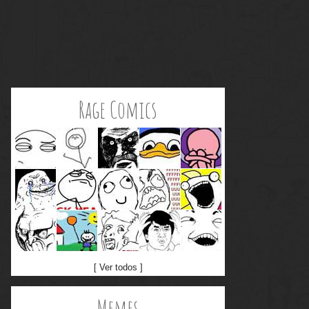
Rage Comics
[ Ver todos ]
Memes