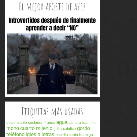
El mejor aporte de ayer
Etiquetas más usadas
agua
dispensable
sostener
4 años
camara
team frio
mono
cuarto milenio
gordo
grillo
catolico
teléfono
iglesia
letras
espiritu santo
hormiga