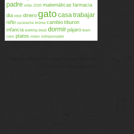
padre
matemáticas
farmacia
votar
2030
gato
casa
trabajar
dia
dinero
viejo
niño
cambio
tiburon
cucaracha
broma
dormir
infancia
pájaro
walking dead
team
platos
calor
orden
indispensable
Acerca
Términos
Privacidad
Cookies
FAQ
APP
Memondo Network © 2026