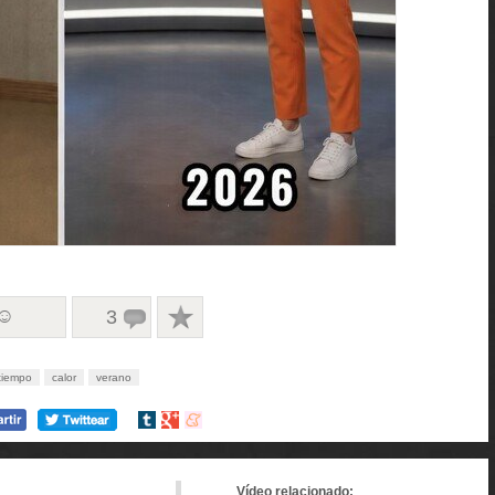
 ☺
3
tiempo
calor
verano
Compartir
Compartir
Compartir
en
en
en
tumblr
Google+
meneame
Vídeo relacionado: