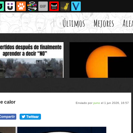
Últimos
Mejores
Ale
e calor
Enviado por
yuno
el 1 jun 2026, 16:57