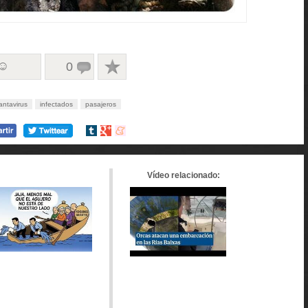
 ☺
0
antavirus
infectados
pasajeros
Compartir
Compartir
Compartir
en
en
en
tumblr
Google+
meneame
Vídeo relacionado: