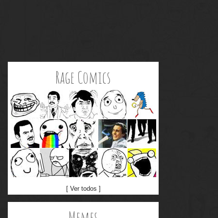
Rage Comics
[ Ver todos ]
Memes