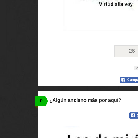
26
e
¿Algún anciano más por aquí?
0