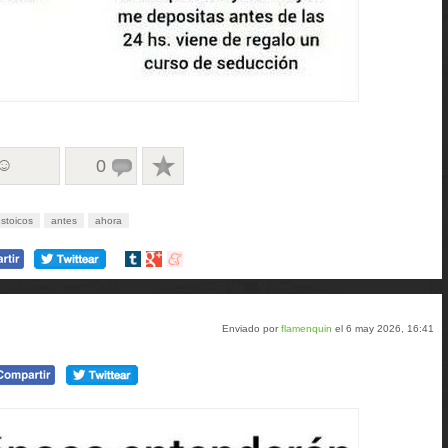
 ☺
0
stoicos
antes
ahora
Compartir
Compartir
Compartir
en
en
en
tumblr
Google+
meneame
Enviado por
flamenquin
el 6 may 2026, 16:41