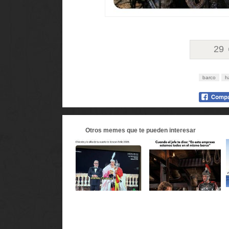
29
barco
h
Otros
memes
que te pueden interesar