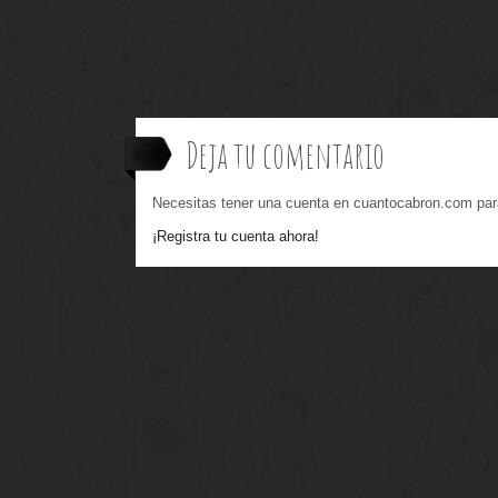
Deja tu comentario
Necesitas tener una cuenta en cuantocabron.com par
¡Registra tu cuenta ahora!