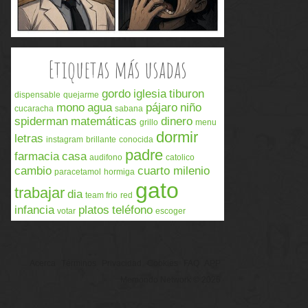
Etiquetas más usadas
gordo
iglesia
tiburon
dispensable
quejarme
mono
agua
pájaro
niño
cucaracha
sabana
spiderman
matemáticas
dinero
grillo
menu
dormir
letras
instagram
brillante
conocida
padre
farmacia
casa
audifono
catolico
cambio
cuarto milenio
paracetamol
hormiga
gato
trabajar
dia
team frio
red
infancia
platos
teléfono
votar
escoger
Acerca
Términos
Privacidad
Cookies
FAQ
APP
Memondo Network © 2026