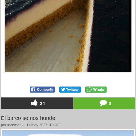
34
0
El barco se nos hunde
por
locomon
el 11 may 2026, 10:07