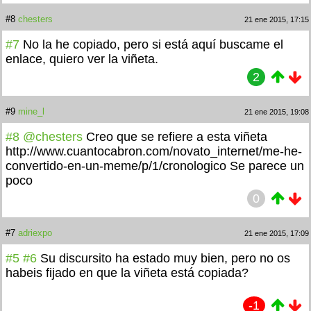
#8
chesters
21 ene 2015, 17:15
#7
No la he copiado, pero si está aquí buscame el
enlace, quiero ver la viñeta.
2
#9
mine_l
21 ene 2015, 19:08
#8
@chesters
Creo que se refiere a esta viñeta
http://www.cuantocabron.com/novato_internet/me-he-
convertido-en-un-meme/p/1/cronologico Se parece un
poco
0
#7
adriexpo
21 ene 2015, 17:09
#5
#6
Su discursito ha estado muy bien, pero no os
habeis fijado en que la viñeta está copiada?
-1