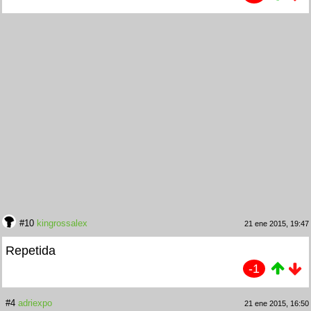
#10
kingrossalex
21 ene 2015, 19:47
Repetida
-1
#4
adriexpo
21 ene 2015, 16:50