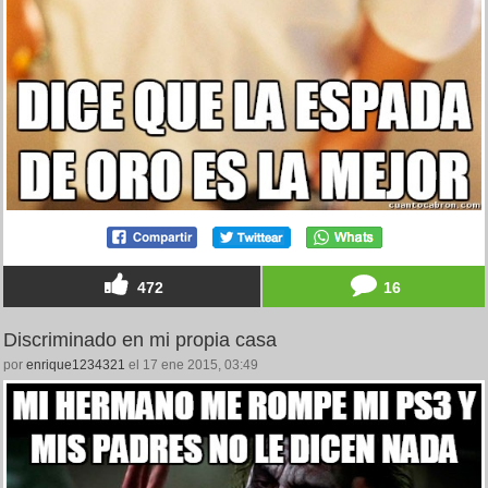
472
16
Discriminado en mi propia casa
por
enrique1234321
el 17 ene 2015, 03:49