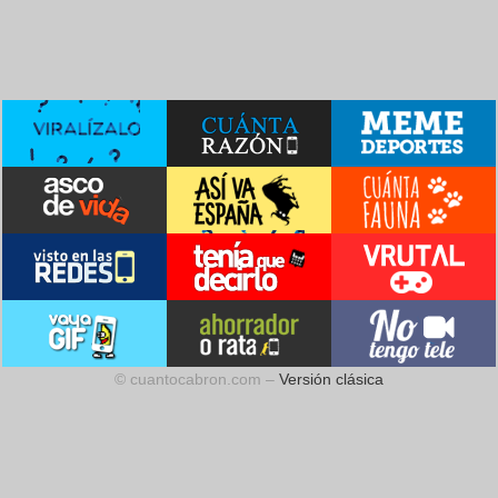
© cuantocabron.com –
Versión clásica