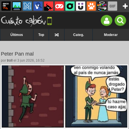
Últimos
Top
Categ.
Moderar
Peter Pan mal
por
troll
el 3 jun 2026, 16:52