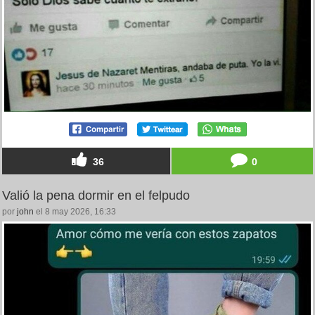
36
0
Valió la pena dormir en el felpudo
por
john
el 8 may 2026, 16:33