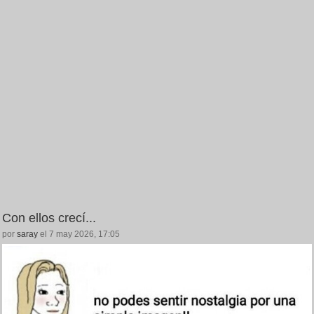
Con ellos crecí...
por
saray
el 7 may 2026, 17:05