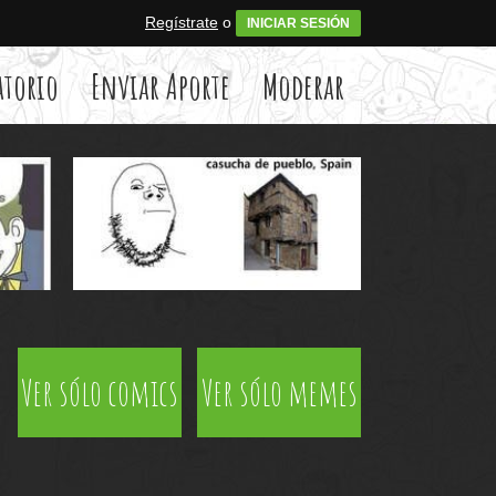
Regístrate
o
INICIAR SESIÓN
atorio
Enviar Aporte
Moderar
Ver sólo comics
Ver sólo memes