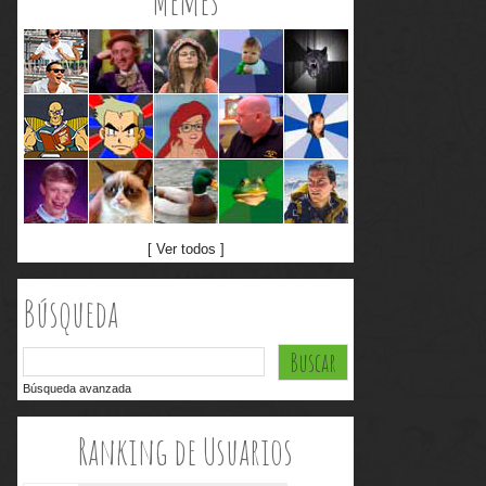
Memes
[ Ver todos ]
Búsqueda
Búsqueda avanzada
Ranking de Usuarios