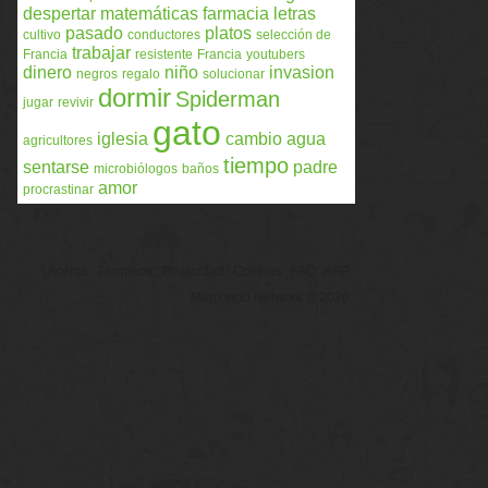
despertar
matemáticas
farmacia
letras
pasado
platos
cultivo
conductores
selección de
trabajar
Francia
resistente
Francia
youtubers
dinero
niño
invasion
negros
regalo
solucionar
dormir
Spiderman
jugar
revivir
gato
iglesia
cambio
agua
agricultores
tiempo
sentarse
padre
microbiólogos
baños
amor
procrastinar
Acerca
Términos
Privacidad
Cookies
FAQ
APP
Memondo Network © 2026