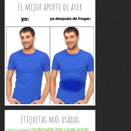
El mejor aporte de ayer
Etiquetas más usadas
mcdonalds
foto
ceuta
gordo
Union europea