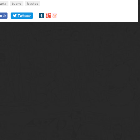
arita
bueno
fetiches
Compartir
Compartir
Compartir
en
en
en
tumblr
Google+
meneame