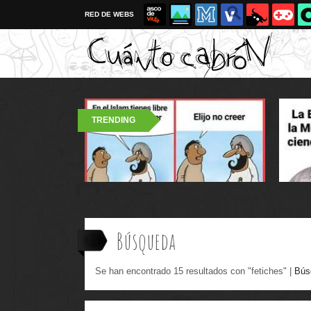
RED DE WEBS
TRENDING
Búsqueda
Se han encontrado 15 resultados con "fetiches" |
Bús