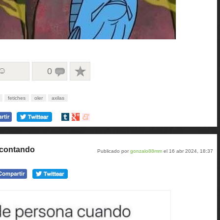
 ☺
0
fetiches
oler
axilas
Compartir
Compartir
Compartir
en
en
en
tumblr
Google+
meneame
 contando
Publicado por
gonzalo88mm
el 16 abr 2024, 18:37