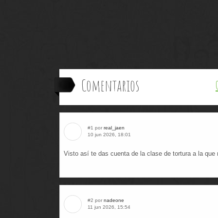
Comentarios
#1 por
real_jaen
10 jun 2026, 18:01
Visto así te das cuenta de la clase de tortura a la qu
#2 por
nadeone
11 jun 2026, 15:54