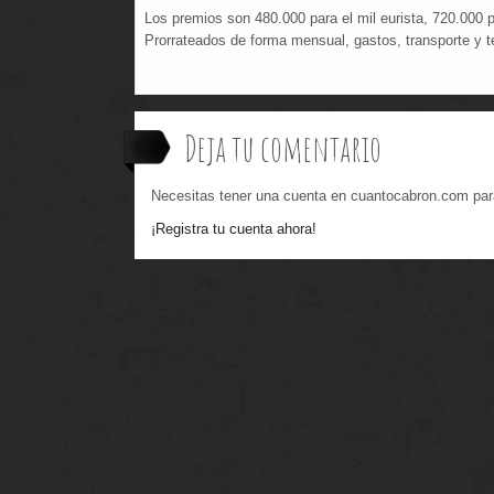
Los premios son 480.000 para el mil eurista, 720.000
Prorrateados de forma mensual, gastos, transporte y t
Deja tu comentario
Necesitas tener una cuenta en cuantocabron.com par
¡Registra tu cuenta ahora!