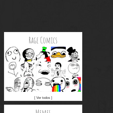
Rage Comics
[ Ver todos ]
Memes