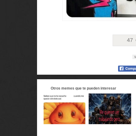
47
M
Otros
memes
que te pueden interesar