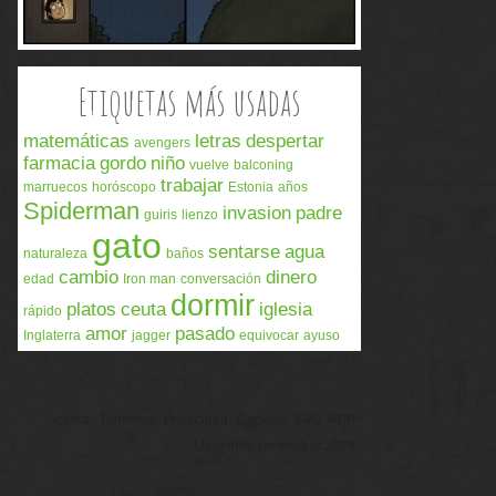
Etiquetas más usadas
matemáticas
letras
despertar
avengers
farmacia
gordo
niño
vuelve
balconing
trabajar
marruecos
horóscopo
Estonia
años
Spiderman
invasion
padre
guiris
lienzo
gato
sentarse
agua
naturaleza
baños
cambio
dinero
edad
Iron man
conversación
dormir
platos
ceuta
iglesia
rápido
amor
pasado
Inglaterra
jagger
equivocar
ayuso
Acerca
Términos
Privacidad
Cookies
FAQ
APP
Memondo Network © 2026