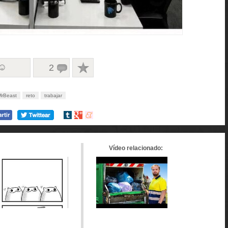
 ☺
2
rBeast
reto
trabajar
Compartir
Compartir
Compartir
en
en
en
tumblr
Google+
meneame
Vídeo relacionado: