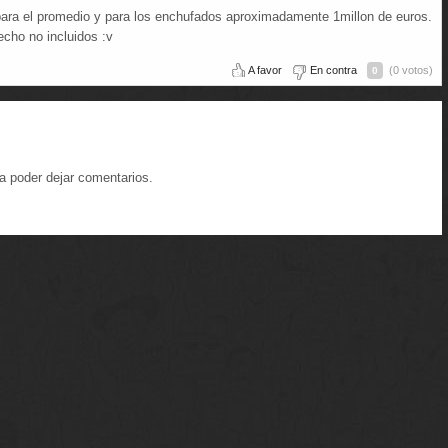
 para el promedio y para los enchufados aproximadamente 1millon de euros.
echo no incluidos :v
A favor
En contra
(0 votos)
0
a poder dejar comentarios.