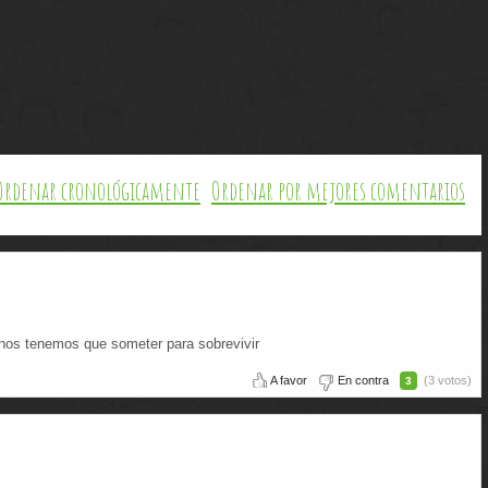
Ordenar cronológicamente
Ordenar por mejores comentarios
e nos tenemos que someter para sobrevivir
A favor
En contra
(3 votos)
3