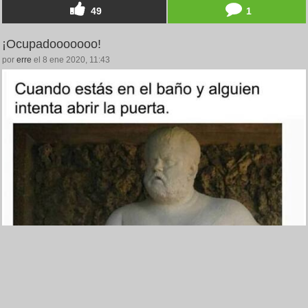
49
1
¡Ocupadooooooo!
por
erre
el 8 ene 2020, 11:43