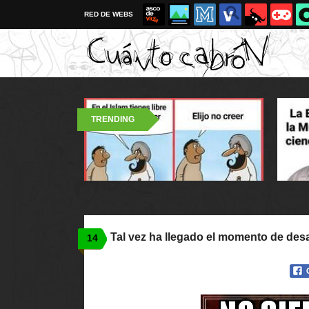
RED DE WEBS
TRENDING
Tal vez ha llegado el momento de desa
14