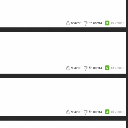
A favor
En contra
(9 votos)
9
A favor
En contra
(8 votos)
6
A favor
En contra
(5 votos)
3