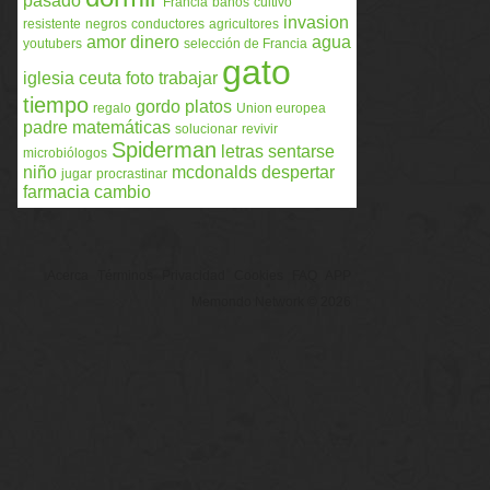
pasado
Francia
baños
cultivo
invasion
resistente
negros
conductores
agricultores
amor
dinero
agua
youtubers
selección de Francia
gato
iglesia
ceuta
foto
trabajar
tiempo
gordo
platos
regalo
Union europea
padre
matemáticas
solucionar
revivir
Spiderman
letras
sentarse
microbiólogos
niño
mcdonalds
despertar
jugar
procrastinar
farmacia
cambio
Acerca
Términos
Privacidad
Cookies
FAQ
APP
Memondo Network © 2026