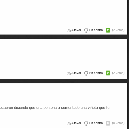
A favor
En contra
(2 votos)
2
A favor
En contra
(2 votos)
2
ocabron diciendo que una persona a comentado una viñeta que tu
A favor
En contra
(0 votos)
0