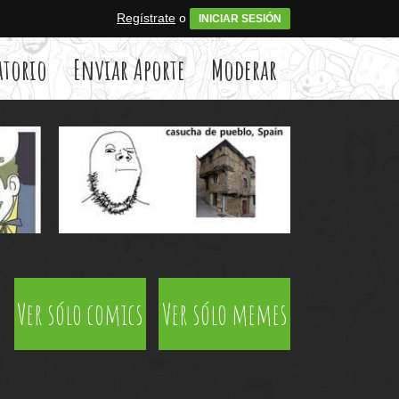
Regístrate
o
INICIAR SESIÓN
atorio
Enviar Aporte
Moderar
Ver sólo comics
Ver sólo memes