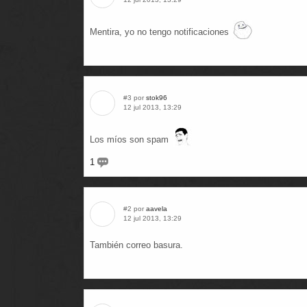
Mentira, yo no tengo notificaciones
#3 por
stok96
12 jul 2013, 13:29
Los míos son spam
1
#2 por
aavela
12 jul 2013, 13:29
También correo basura.