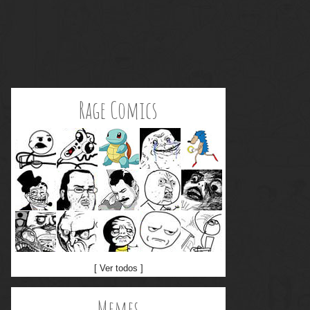
Rage Comics
[ Ver todos ]
Memes