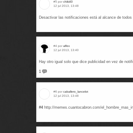
#5 por
chiki40
12 jul 2013, 13:48
Desactivar las notificaciones está al alcance de todos
#4 por
alfex
12 jul 2013, 13:40
Hay otro igual solo que dice publicidad en vez de noti
1
#6 por
caballero_lancelot
12 jul 2013, 13:48
#4
http://memes.cuantocabron.com/el_hombre_mas_inte