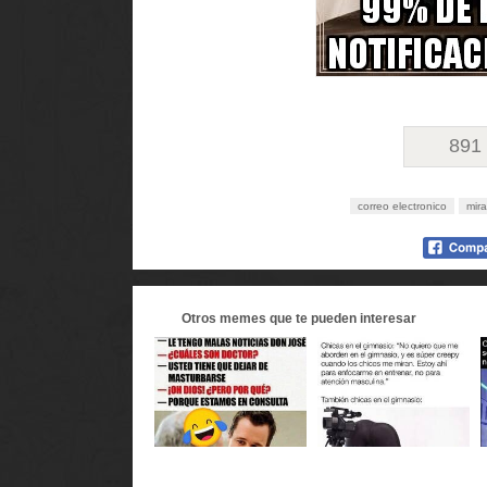
891
correo electronico
mira
Otros
memes
que te pueden interesar