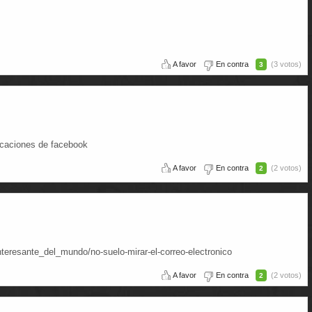
A favor
En contra
(3 votos)
3
ficaciones de facebook
A favor
En contra
(2 votos)
2
resante_del_mundo/no-suelo-mirar-el-correo-electronico
A favor
En contra
(2 votos)
2