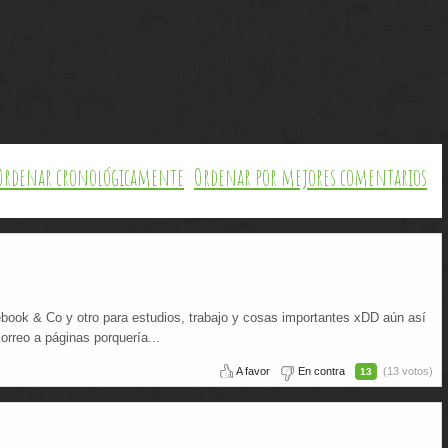
Ordenar cronológicamente
Ordenar por mejores comentarios
book & Co y otro para estudios, trabajo y cosas importantes xDD aún así
rreo a páginas porquería...
A favor
En contra
(13 votos)
13