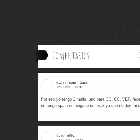
Comentarios
#12 por
Yuno__Gasai
12 jul 2013, 15:37
Por eso yo tengo 2 mails, uno para CG, CC, VEF, face
no tengo spam en ninguno de los 2 ya que no doy mi co
#1 por
juliiban
12 jul 2013, 13:29