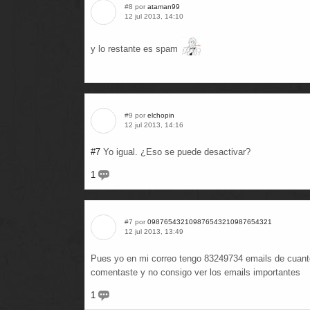
#8 por
ataman99
12 jul 2013, 14:10
y lo restante es spam
#9 por
elchopin
12 jul 2013, 14:16
#7
Yo igual. ¿Eso se puede desactivar?
1
#7 por
098765432109876543210987654321
12 jul 2013, 13:49
Pues yo en mi correo tengo 83249734 emails de cuant
comentaste y no consigo ver los emails importantes
1