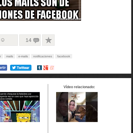
 ☺
14
r
mails
e-mails
notificaciones
facebook
Compartir
Compartir
Compartir
en
en
en
tumblr
Google+
meneame
Vídeo relacionado: