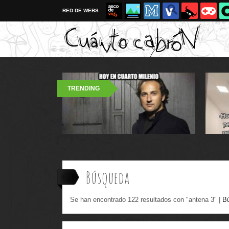
RED DE WEBS
TRENDING
Búsqueda
Se han encontrado 122 resultados con "antena 3" |
B