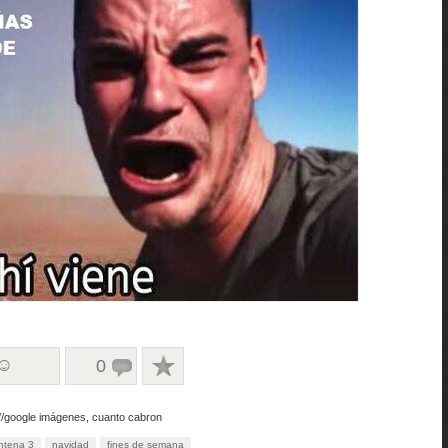
 ☺
0
://google imágenes, cuanto cabron
ntena 3
navidad
fines de semana