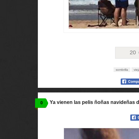
20
sombrilla
viej
Ya vienen las pelis ñoñas navideñas d
0