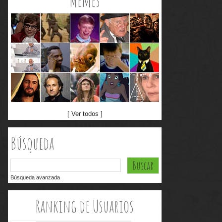
Memes
[ Ver todos ]
Búsqueda
Búsqueda avanzada
Ranking de Usuarios