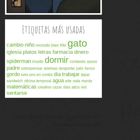
Etiquetas más usadas
gato
cambio
niño
necesito
bien
frito
iglesia
platos
letras
farmacia
dinero
dormir
spiderman
insulto
contando
ayuso
padre
sobrepensar
alarmas
despertar
julio
lienzo
gordo
dia
trabajar
solo uno en contra
tapar
agua
sandwich
oficina temporal
arte
nata
manta
matemáticas
creativo
cazar
días
atico
red
sentarse
Acerca
Términos
Privacidad
Cookies
FAQ
APP
Memondo Network © 2026