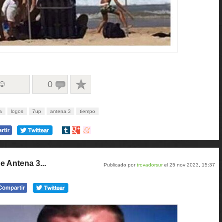
 ☺
0
a
logos
7up
antena 3
tiempo
Compartir
Compartir
Compartir
en
en
en
tumblr
Google+
meneame
e Antena 3...
Publicado por
trovadorsur
el 25 nov 2023, 15:37