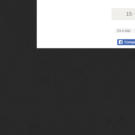
15
it's a trap