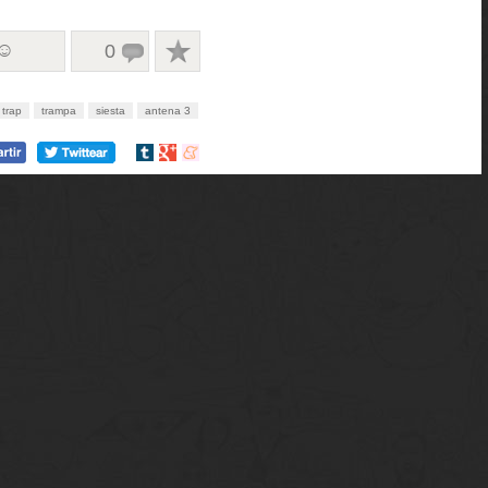
 ☺
0
trap
trampa
siesta
antena 3
Compartir
Compartir
Compartir
en
en
en
tumblr
Google+
meneame