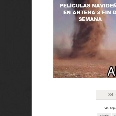
34
Vía: http
películas
a