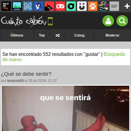
Últimos
Top
Categ.
Moderar
Se han encontrado 552 resultados con "gustar" |
Búsqueda
de nuevo
¿Qué se debe sentir?
por
iamjose89
el 26 jul 2026, 21:37