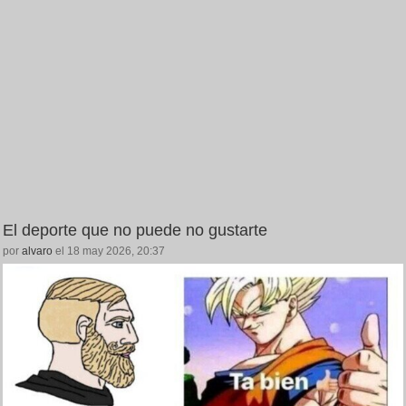
El deporte que no puede no gustarte
por
alvaro
el 18 may 2026, 20:37