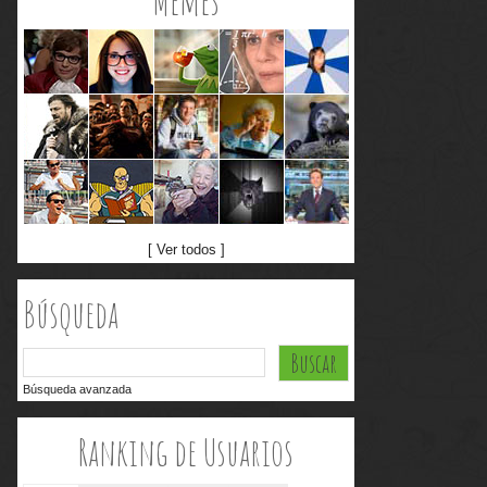
Memes
[ Ver todos ]
Búsqueda
Búsqueda avanzada
Ranking de Usuarios