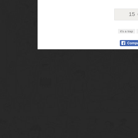
15
it's a trap