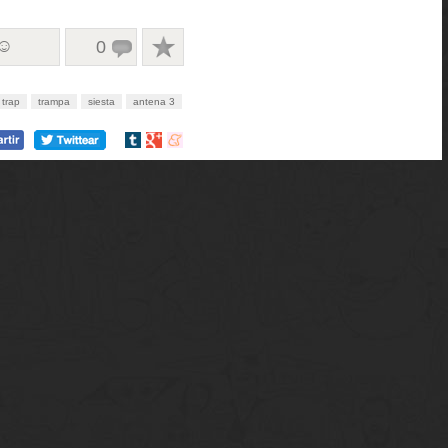
 ☺
0
trap
trampa
siesta
antena 3
Compartir
Compartir
Compartir
en
en
en
tumblr
Google+
meneame