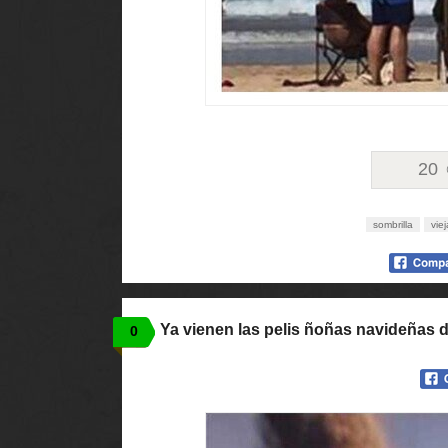
20
sombrilla
viej
Ya vienen las pelis ñoñas navideñas d
0