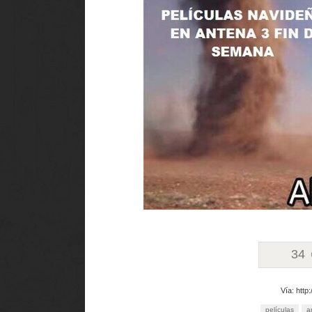
34
Vía: http
películas
a