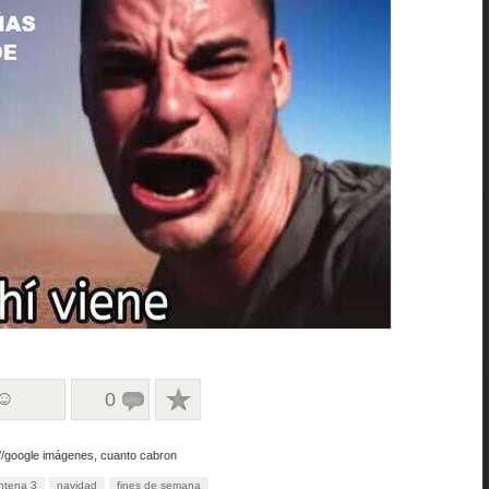
 ☺
0
://google imágenes, cuanto cabron
ntena 3
navidad
fines de semana