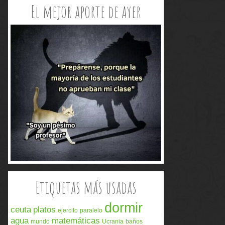
El mejor aporte de ayer
Etiquetas más usadas
dormir
ceuta
platos
ejercito
paralelo
agua
matemáticas
mundo
Ucrania
baños