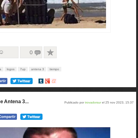
 ☺
0
a
logos
7up
antena 3
tiempo
Compartir
Compartir
Compartir
en
en
en
tumblr
Google+
meneame
e Antena 3...
Publicado por
trovadorsur
el 25 nov 2023, 15:37