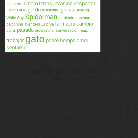
dinero
letras
invasion
despertar
Inglaterra
niño
gordo
iglesia
Calor
resistente
Blinking
Spiderman
White Guy
serpiente
Iron man
farmacia
cambio
balconing
avengers
Estonia
pasado
guiris
procrastinar
conversación
maiz
gato
trabajar
padre
tiempo
amor
sentarse
Acerca
Términos
Privacidad
Cookies
FAQ
APP
Memondo Network © 2026