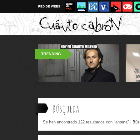
RED DE WEBS
TRENDING
Búsqueda
Se han encontrado 122 resultados con "antena" |
Bús