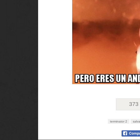
373
terminator 2
salv