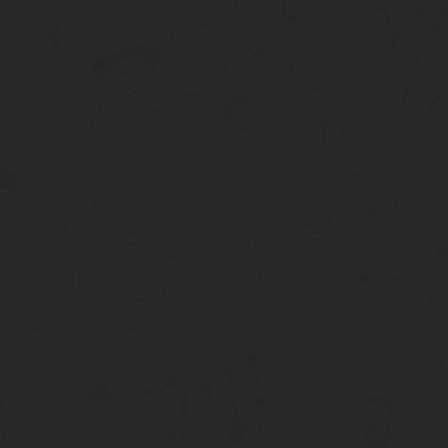
tumblr
Google+
meneame