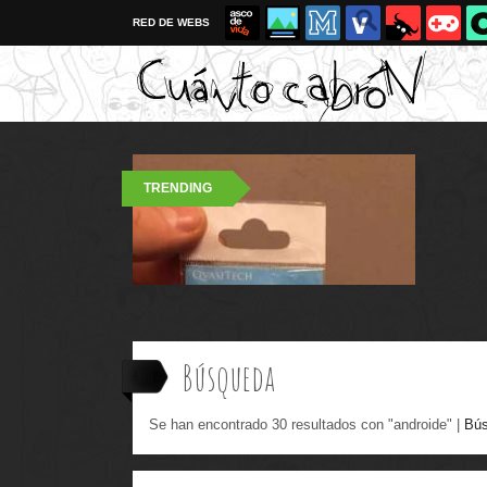
RED DE WEBS
TRENDING
Búsqueda
Se han encontrado 30 resultados con "androide" |
Bús