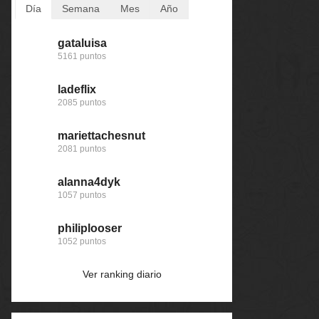
Día
Semana
Mes
Año
gataluisa
gataluisa
gataluisa
Baba
5161 puntos
8646 puntos
9756 puntos
168612 puntos
ladeflix
123dale
123dale
123dale
2085 puntos
5161 puntos
6234 puntos
167823 puntos
mariettachesnut
michaelbuble
twd
nomedigas
2081 puntos
4170 puntos
4190 puntos
166683 puntos
alanna4dyk
sesling667
michaelbuble
john
1057 puntos
4163 puntos
4190 puntos
163799 puntos
philiplooser
twd
sesling667
pescaito
1052 puntos
4160 puntos
4173 puntos
163240 puntos
Ver ranking diario