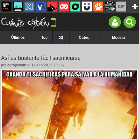
Últimos
Top
Categ.
Moderar
Así es bastante fácil sacrificarse
por
corajeyeah
el 11 ago 2015, 05:06