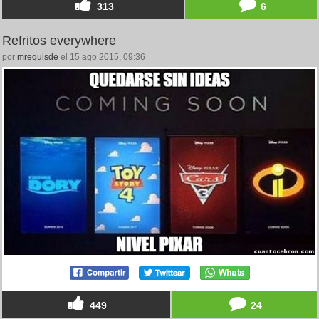
313
6
Refritos everywhere
por
mrequisde
el 15 ago 2015, 09:36
449
24