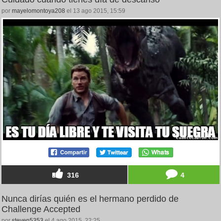
por
mayelomontoya208
el 13 ago 2015, 15:59
316
4
Nunca dirías quién es el hermano perdido de
Challenge Accepted
por
steven5353
el 4 ago 2015, 22:25