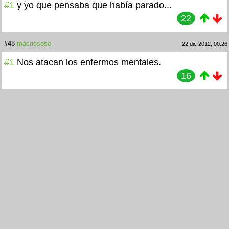
#1
y yo que pensaba que había parado...
22
#48
macriosose
22 dic 2012, 00:26
#1
Nos atacan los enfermos mentales.
16