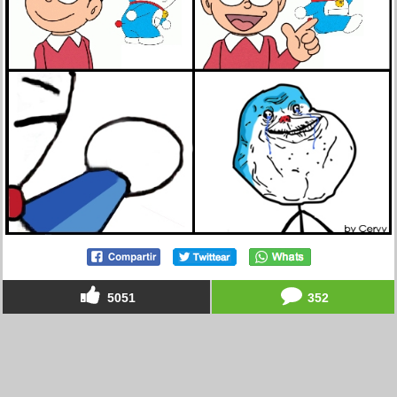
5051
352