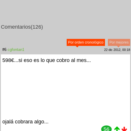
Comentarios
(126)
Por orden cronológico
Por mejores
#6
cgfontan1
22 dic 2012, 00:18
598€...si eso es lo que cobro al mes...
ojalá cobrara algo...
56