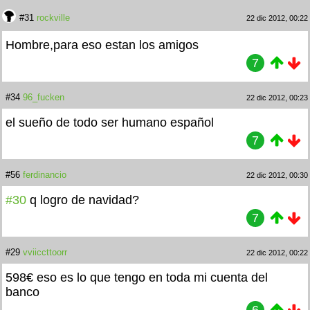
#31
rockville
22 dic 2012, 00:22
Hombre,para eso estan los amigos
7
#34
96_fucken
22 dic 2012, 00:23
el sueño de todo ser humano español
7
#56
ferdinancio
22 dic 2012, 00:30
#30
q logro de navidad?
7
#29
vviiccttoorr
22 dic 2012, 00:22
598€ eso es lo que tengo en toda mi cuenta del
banco