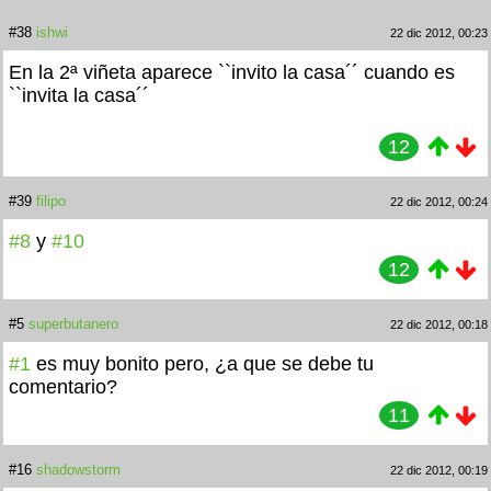
#38
ishwi
22 dic 2012, 00:23
En la 2ª viñeta aparece ``invito la casa´´ cuando es
``invita la casa´´
12
#39
filipo
22 dic 2012, 00:24
#8
y
#10
12
#5
superbutanero
22 dic 2012, 00:18
#1
es muy bonito pero, ¿a que se debe tu
comentario?
11
#16
shadowstorm
22 dic 2012, 00:19