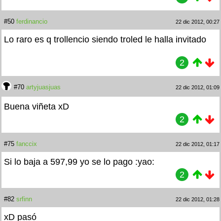
#50
ferdinancio
22 dic 2012, 00:27
Lo raro es q trollencio siendo troled le halla invitado
2
#70
artyjuasjuas
22 dic 2012, 01:09
Buena viñeta xD
2
#75
fanccix
22 dic 2012, 01:17
Si lo baja a 597,99 yo se lo pago :yao:
2
#82
srfinn
22 dic 2012, 01:28
xD pasó