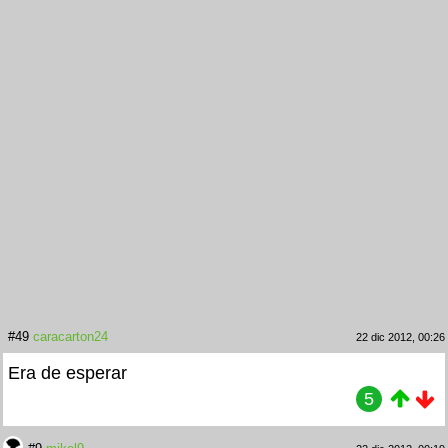
#49
caracarton24
22 dic 2012, 00:26
Era de esperar
5