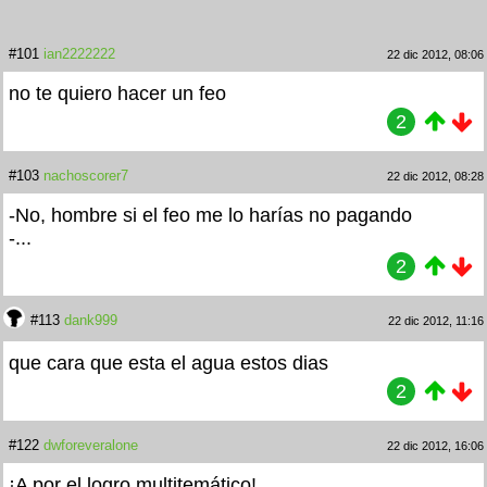
#101
ian2222222
22 dic 2012, 08:06
no te quiero hacer un feo
2
#103
nachoscorer7
22 dic 2012, 08:28
-No, hombre si el feo me lo harías no pagando
-...
2
#113
dank999
22 dic 2012, 11:16
que cara que esta el agua estos dias
2
#122
dwforeveralone
22 dic 2012, 16:06
¡A por el logro multitemático!