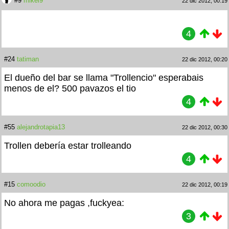
#9
mikel9
22 dic 2012, 00:19
4
#24
tatiman
22 dic 2012, 00:20
El dueño del bar se llama "Trollencio" esperabais
menos de el?
500 pavazos el tio
4
#55
alejandrotapia13
22 dic 2012, 00:30
Trollen debería estar trolleando
4
#15
comoodio
22 dic 2012, 00:19
No ahora me pagas ,fuckyea:
3