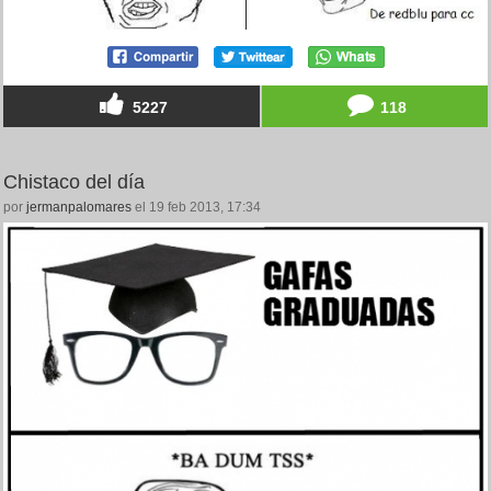
5227
118
Chistaco del día
por
jermanpalomares
el 19 feb 2013, 17:34