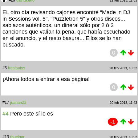
#29
davidkeko
22 feb 2013, 11:53
EL otro día revisando cajones encontré "Made in DJ
in Sessions vol. 5", "Puzzletron 5" y otros discos...
sablazos auténticos, un dineral sólo por 2 ó 3
canciones que valían la pena, que había escuchado
en el anuncio, y el resto basura... Ellos se lo han
buscado.
0
#5
fresisuiss
20 feb 2013, 10:32
¡Ahora todos a entrar a esa página!
0
#17
juanan23
20 feb 2013, 11:43
#4
Pero este sí lo es
-1
#13
thuelgar
20 feb 2013, 10:52