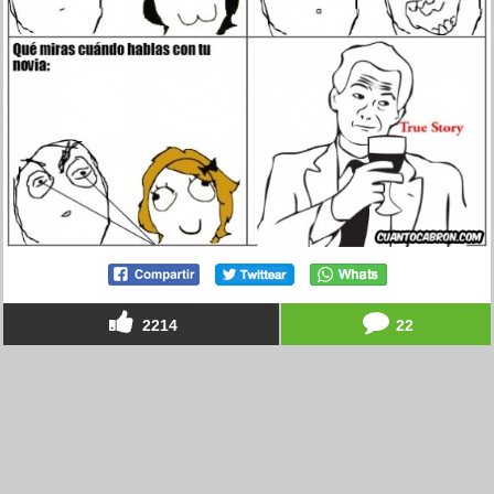
2214
22