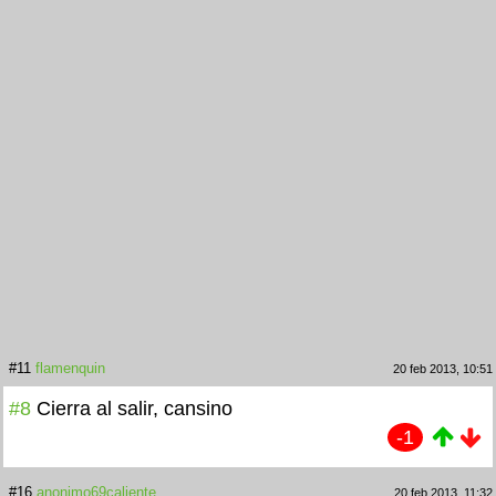
#11
flamenquin
20 feb 2013, 10:51
#8
Cierra al salir, cansino
-1
#16
anonimo69caliente
20 feb 2013, 11:32