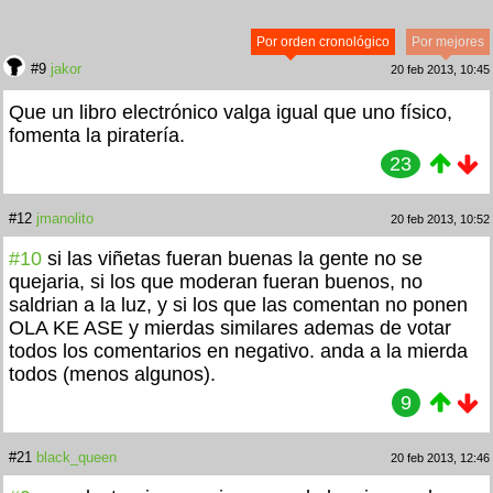
Por orden cronológico
Por mejores
#9
jakor
20 feb 2013, 10:45
Que un libro electrónico valga igual que uno físico,
fomenta la piratería.
23
#12
jmanolito
20 feb 2013, 10:52
#10
si las viñetas fueran buenas la gente no se
quejaria, si los que moderan fueran buenos, no
saldrian a la luz, y si los que las comentan no ponen
OLA KE ASE y mierdas similares ademas de votar
todos los comentarios en negativo. anda a la mierda
todos (menos algunos).
9
#21
black_queen
20 feb 2013, 12:46