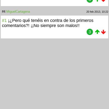
#4
MiguelCartagena
20 feb 2013, 10:22
#1
¡¿Pero qué tenéis en contra de los primeros
comentarios?! ¡¡No siempre son malos!!
3