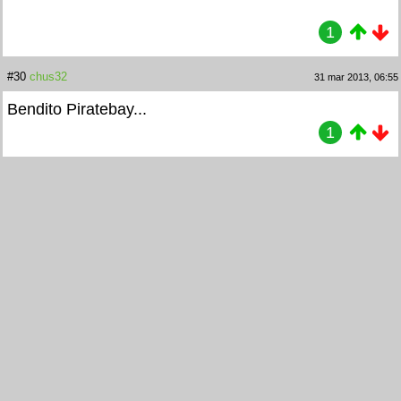
1
#30
chus32
31 mar 2013, 06:55
Bendito Piratebay...
1