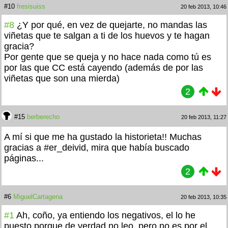
#10
fresisuiss
20 feb 2013, 10:46
#8
¿Y por qué, en vez de quejarte, no mandas las
viñetas que te salgan a ti de los huevos y te hagan
gracia?
Por gente que se queja y no hace nada como tú es
por las que CC está cayendo (además de por las
viñetas que son una mierda)
2
#15
berberecho
20 feb 2013, 11:27
A mí si que me ha gustado la historieta!! Muchas
gracias a #er_deivid, mira que había buscado
páginas...
2
#6
MiguelCartagena
20 feb 2013, 10:35
#1
Ah, coño, ya entiendo los negativos, el
lo he
puesto porque de verdad no leo, pero no es por el