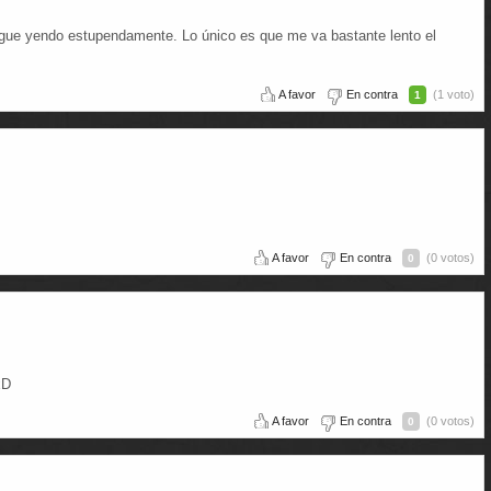
gue yendo estupendamente. Lo único es que me va bastante lento el
A favor
En contra
(1 voto)
1
A favor
En contra
(0 votos)
0
xD
A favor
En contra
(0 votos)
0