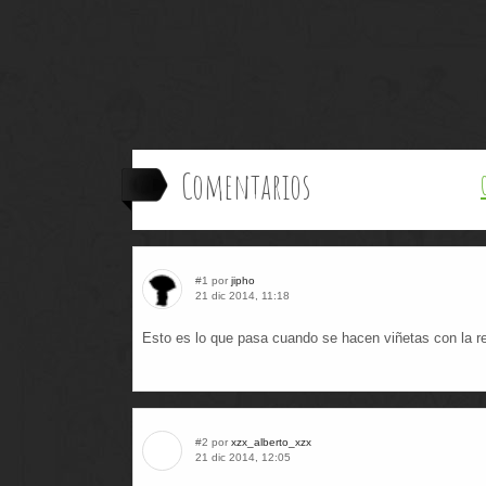
Comentarios
#1 por
jipho
21 dic 2014, 11:18
Esto es lo que pasa cuando se hacen viñetas con la r
#2 por
xzx_alberto_xzx
21 dic 2014, 12:05