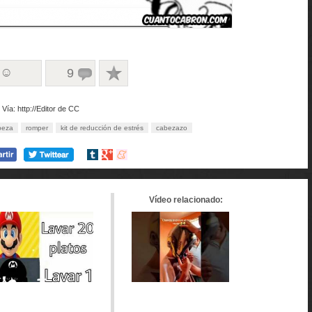
 ☺
9
Vía: http://Editor de CC
beza
romper
kit de reducción de estrés
cabezazo
Compartir
Compartir
Compartir
en
en
en
tumblr
Google+
meneame
Vídeo relacionado: