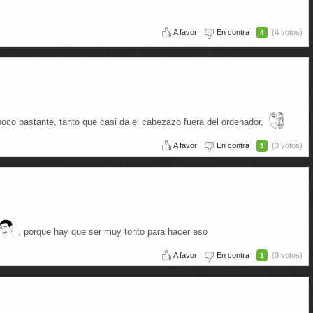
A favor
En contra
(4 votos)
4
oco bastante, tanto que casi da el cabezazo fuera del ordenador,
A favor
En contra
(3 votos)
3
, porque hay que ser muy tonto para hacer eso
A favor
En contra
(3 votos)
1