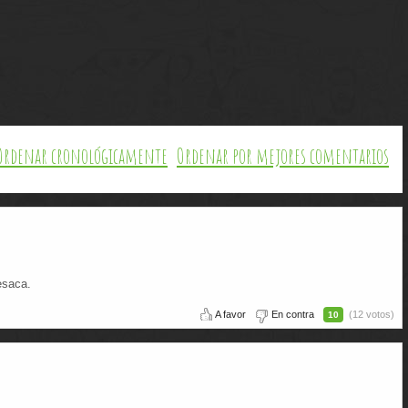
Ordenar cronológicamente
Ordenar por mejores comentarios
esaca.
A favor
En contra
(12 votos)
10