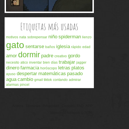
Etiquetas más usadas
niño
spiderman
motivos
nata
sobrepensar
lienzo
gato
sentarse
iglesia
baños
rápido
edad
dormir
amor
padre
gordo
creativo
trabajar
necesito
atico
inventar
bien
días
jagger
dinero
farmacia
letras
platos
horóscopo
despertar
matemáticas
pasado
ayuso
agua
cambio
gmail tiktok
contando
admirar
alarmas
pincel
Acerca
Términos
Privacidad
Cookies
FAQ
APP
Memondo Network © 2026