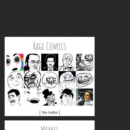
Rage Comics
[ Ver todos ]
Memes