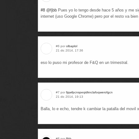
#8
@fjbb
Pues yo lo tengo desde hace 5 años y me si
internet (uso Google Chrome) pero por el resto va bien
#6 por
olbaplol
21 dic 2014, 17:36
eso lo puso mi profesor de F&Q en un trimestral.
#7 por
fjqwfpcnspeqidknclafoqwerofgcn
21 dic 2014, 19:13
Balla, lo e echo, tendre k cambiar la patalla del movil 
#8 por
fjbb