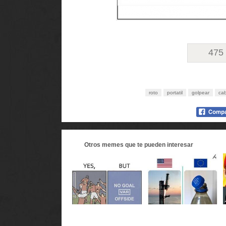
475
roto
portatil
golpear
ca
Otros
memes
que te pueden interesar