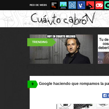
RED DE WEBS
TRENDING
Google haciendo que rompamos la pa
9