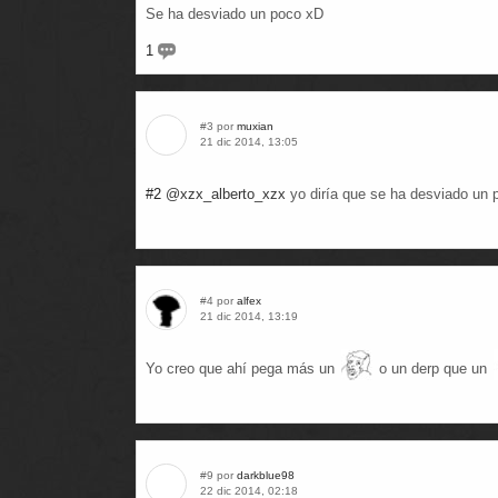
Se ha desviado un poco xD
1
#3 por
muxian
21 dic 2014, 13:05
#2
@xzx_alberto_xzx
yo diría que se ha desviado un p
#4 por
alfex
21 dic 2014, 13:19
Yo creo que ahí pega más un
o un derp que un
#9 por
darkblue98
22 dic 2014, 02:18