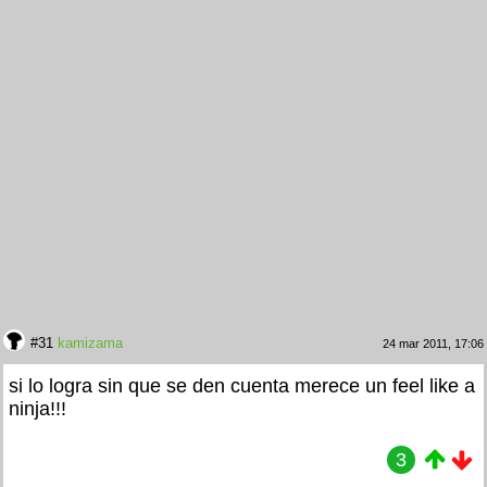
#31
kamizama
24 mar 2011, 17:06
si lo logra sin que se den cuenta merece un feel like a
ninja!!!
3