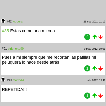
#42
loccura
25 mar 2011, 11:12
#35
Estas como una mierda...
2
#91
birisnorte99
9 may 2012, 19:01
Pues a mi siempre que me recortan las patillas mi
peluquera lo hace desde atrás
1
#90
monty64
1 abr 2012, 19:11
REPETIDA!!!
1