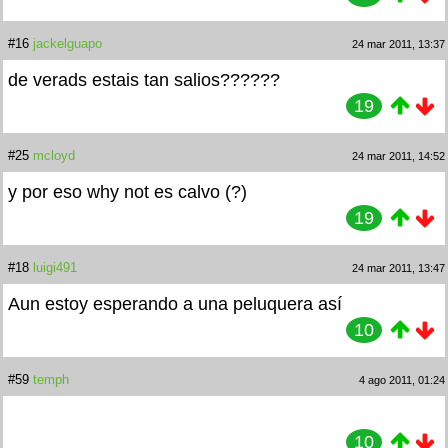
#16
jackelguapo
24 mar 2011, 13:37
de verads estais tan salios??????
19
#25
mcloyd
24 mar 2011, 14:52
y por eso why not es calvo (?)
19
#18
luigi491
24 mar 2011, 13:47
Aun estoy esperando a una peluquera así
10
#59
temph
4 ago 2011, 01:24
10