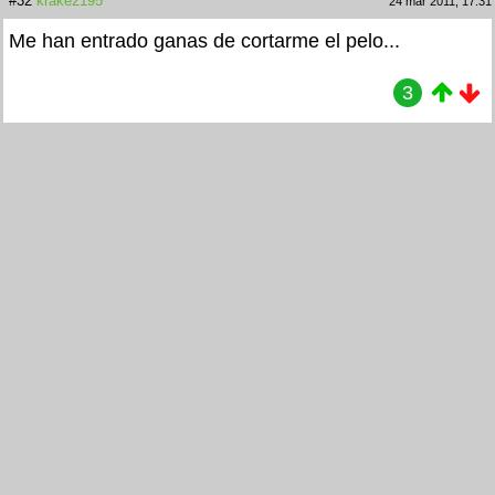
#32
krake2195
24 mar 2011, 17:31
Me han entrado ganas de cortarme el pelo...
3