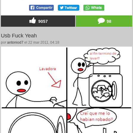
9057
98
Usb Fuck Yeah
por
antoniod7
el 22 mar 2011, 04:18