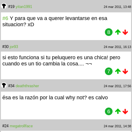
#19
yitan1991
24 mar 2011, 13:48
#6
Y para que va a querer levantarse en esa
situacion? xD
8
#30
jor93
24 mar 2011, 16:13
si esto funciona si tu peluquero es una chica! pero
cuando es un tio cambia la cosa.... ¬¬
7
#34
deaththrasher
24 mar 2011, 17:56
ésa es la razón por la cual why not? es calvo
6
#24
megatrollface
24 mar 2011, 14:38