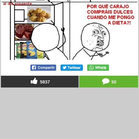
5837
50