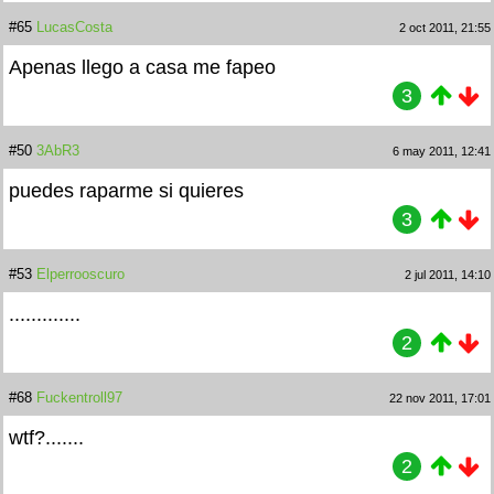
#65
LucasCosta
2 oct 2011, 21:55
Apenas llego a casa me fapeo
3
#50
3AbR3
6 may 2011, 12:41
puedes raparme si quieres
3
#53
Elperrooscuro
2 jul 2011, 14:10
.............
2
#68
Fuckentroll97
22 nov 2011, 17:01
wtf?.......
2