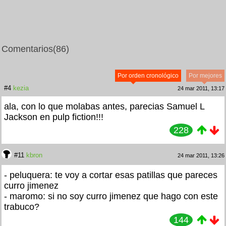
Comentarios
(86)
Por orden cronológico
Por mejores
#4
kezia
24 mar 2011, 13:17
ala, con lo que molabas antes, parecias Samuel L
Jackson en pulp fiction!!!
228
#11
kbron
24 mar 2011, 13:26
- peluquera: te voy a cortar esas patillas que pareces
curro jimenez
- maromo: si no soy curro jimenez que hago con este
trabuco?
144