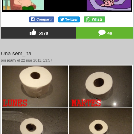
5978
46
Una sem_na
por
joanv
el 22 mar 2011, 13:57