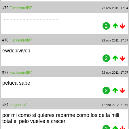
#72
Fuckentroll97
22 nov 2011, 17:04
.......................................
2
#76
Fuckentroll97
22 nov 2011, 17:07
ewdcpivivcb
2
#77
Fuckentroll97
22 nov 2011, 17:07
peluca sabe
2
#84
dragonite7
17 ene 2012, 21:49
por mi como si quieres raparme como los de la mili
total el pelo vuelve a crecer
2