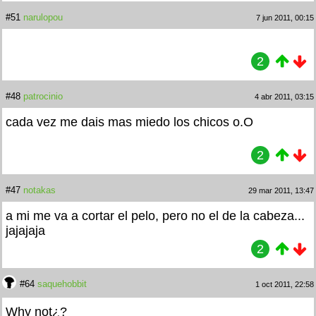
#51
narulopou
7 jun 2011, 00:15
2
#48
patrocinio
4 abr 2011, 03:15
cada vez me dais mas miedo los chicos o.O
2
#47
notakas
29 mar 2011, 13:47
a mi me va a cortar el pelo, pero no el de la cabeza...
jajajaja
2
#64
saquehobbit
1 oct 2011, 22:58
Why not¿?