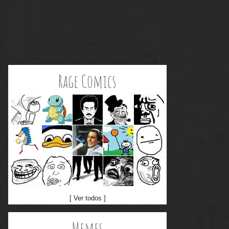
Rage Comics
[ Ver todos ]
Memes