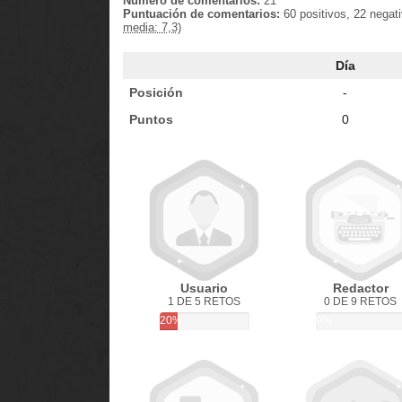
Número de comentarios:
21
Puntuación de comentarios:
60 positivos, 22 negat
media: 7,3)
Día
Posición
-
Puntos
0
Usuario
Redactor
1 DE 5 RETOS
0 DE 9 RETOS
20%
0%