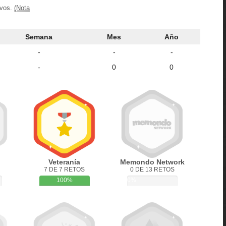
ivos.
(Nota
Semana
Mes
Año
-
-
-
-
0
0
Veteranía
Memondo Network
7 DE 7 RETOS
0 DE 13 RETOS
100%
0%