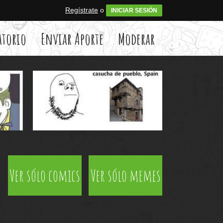
Regístrate
o
INICIAR SESIÓN
atorio
Enviar Aporte
Moderar
Ver sólo comics
Ver sólo memes