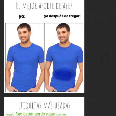
El mejor aporte de ayer
Etiquetas más usadas
foto
ceuta
gordo
agua
regalo
coches