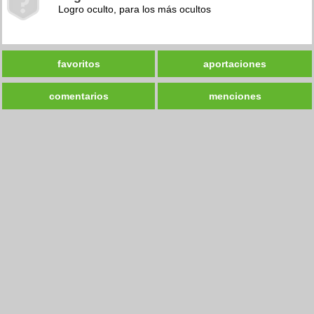
Logro oculto, para los más ocultos
favoritos
aportaciones
comentarios
menciones