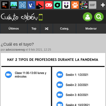
Últimos
Top
Categ.
Moderar
¿Cuál es el tuyo?
por
advcccravevvg
el 9 feb 2021, 12:25