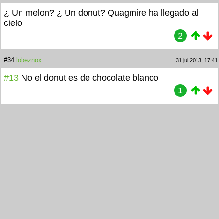
¿ Un melon? ¿ Un donut? Quagmire ha llegado al
cielo
2
#34
lobeznox
31 jul 2013, 17:41
#13
No el donut es de chocolate blanco
1