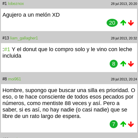
#1
lobeznox
28 jul 2013, 20:20
Agujero a un melón XD
20
#13
liam_gallagher1
28 jul 2013, 20:32
:
#1
Y el donut que lo compro solo y le vino con leche
incluida
8
#8
moi961
28 jul 2013, 20:24
Hombre, supongo que buscar una silla es prioridad. O
eso, o te hace consciente de todos esos pecados por
números, como mentiste 88 veces y así. Pero a
saber, si es así, no hay nadie (o casi nadie) que se
libre de un rato largo de espera.
7