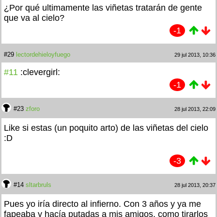
¿Por qué ultimamente las viñetas tratarán de gente
que va al cielo?
-1
#29
lectordehieloyfuego
29 jul 2013, 10:36
#11
:clevergirl:
-1
#23
zforo
28 jul 2013, 22:09
Like si estas (un poquito arto) de las viñetas del cielo
:D
-3
#14
sltarbruls
28 jul 2013, 20:37
Pues yo iría directo al infierno. Con 3 años y ya me
fapeaba y hacía putadas a mis amigos, como tirarlos