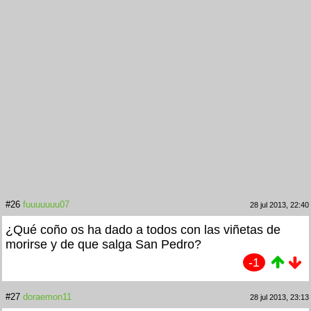
#26
fuuuuuuu07
28 jul 2013, 22:40
¿Qué coño os ha dado a todos con las viñetas de
morirse y de que salga San Pedro?
-1
#27
doraemon11
28 jul 2013, 23:13