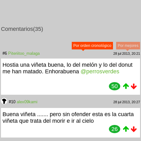
Comentarios
(35)
Por orden cronológico
Por mejores
#6
Piteriitoo_malaga
28 jul 2013, 20:21
Hostia una viñeta buena, lo del melón y lo del donut
me han matado. Enhorabuena
@perrosverdes
50
#10
alex09kami
28 jul 2013, 20:27
Buena viñeta
....... pero sin ofender esta es la cuarta
viñeta que trata del morir e ir al cielo
26