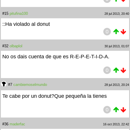
#15
pitufina100
28 jul 2013, 20:40
::Ha violado al donut
0
#32
olbaplol
30 jul 2013, 01:07
No os dais cuenta de que es R-E-P-E-T-I-D-A.
0
#7
cambiemoselmundo
28 jul 2013, 20:24
Te cabe por un donut?Que pequeña la tienes
0
#36
maderfac
16 oct 2013, 22:42