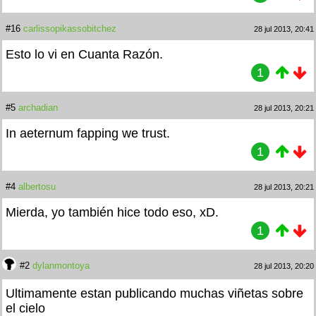
#16
carlissopikassobitchez
28 jul 2013, 20:41
Esto lo vi en Cuanta Razón.
1
#5
archadian
28 jul 2013, 20:21
In aeternum fapping we trust.
1
#4
albertosu
28 jul 2013, 20:21
Mierda, yo también hice todo eso, xD.
1
#2
dylanmontoya
28 jul 2013, 20:20
Ultimamente estan publicando muchas viñetas sobre
el cielo