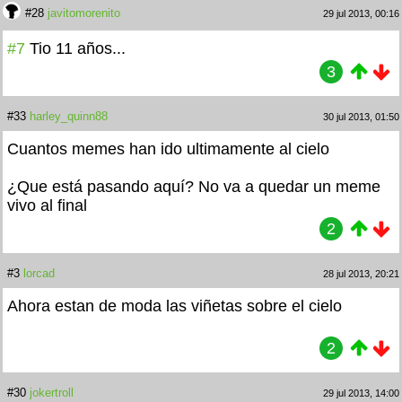
#28
javitomorenito
29 jul 2013, 00:16
#7
Tio 11 años...
3
#33
harley_quinn88
30 jul 2013, 01:50
Cuantos memes han ido ultimamente al cielo
¿Que está pasando aquí?
No va a quedar un meme
vivo al final
2
#3
lorcad
28 jul 2013, 20:21
Ahora estan de moda las viñetas sobre el cielo
2
#30
jokertroll
29 jul 2013, 14:00