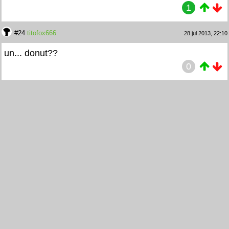
1
#24
titofox666
28 jul 2013, 22:10
un... donut??
0