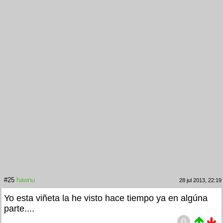
#25
hawnu
28 jul 2013, 22:19
Yo esta viñeta la he visto hace tiempo ya en algúna
parte....
0